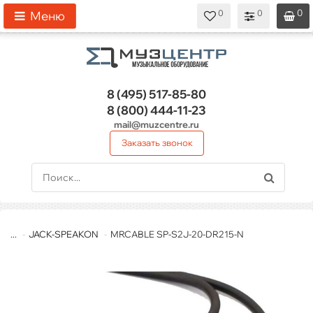
0
0
0
0
0
Меню
8 (495)
517-85-80
8 (800)
444-11-23
mail@muzcentre.ru
Заказать звонок
...
JACK-SPEAKON
MRCABLE SP-S2J-20-DR215-N