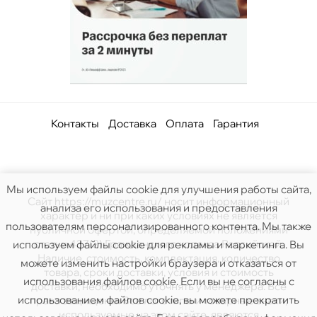
Контакты
Доставка
Оплата
Гарантия
Мы используем файлы cookie для улучшения работы сайта,
Сайт https://muzcentre.ru/ носит информационный
анализа его использования и предоставления
характер и ни при каких условиях не является
пользователям персонализированного контента. Мы также
публичной офертой, определяемой положениями
статьи 437(2) Гражданского кодекса Российской.
используем файлы cookie для рекламы и маркетинга. Вы
Наличие, стоимость, комплектация, количество
можете изменить настройки браузера и отказаться от
товара, сроки доставки, условия и стоимость
использования файлов cookie. Если вы не согласны с
доставки, необходимо уточнять у менеджера. Все
использованием файлов cookie, вы можете прекратить
права защищены. Все логотипы и товарные знаки,
используемые на этом сайте, являются