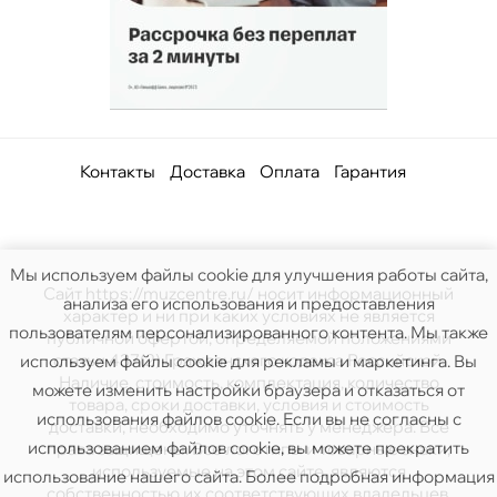
Контакты
Доставка
Оплата
Гарантия
Мы используем файлы cookie для улучшения работы сайта,
Сайт https://muzcentre.ru/ носит информационный
анализа его использования и предоставления
характер и ни при каких условиях не является
пользователям персонализированного контента. Мы также
публичной офертой, определяемой положениями
статьи 437(2) Гражданского кодекса Российской.
используем файлы cookie для рекламы и маркетинга. Вы
Наличие, стоимость, комплектация, количество
можете изменить настройки браузера и отказаться от
товара, сроки доставки, условия и стоимость
использования файлов cookie. Если вы не согласны с
доставки, необходимо уточнять у менеджера. Все
использованием файлов cookie, вы можете прекратить
права защищены. Все логотипы и товарные знаки,
используемые на этом сайте, являются
использование нашего сайта. Более подробная информация
собственностью их соответствующих владельцев.