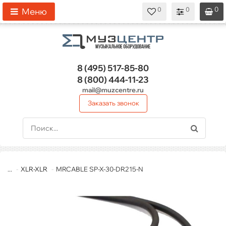
0
0
0
0
0
Меню
8 (495)
517-85-80
8 (800)
444-11-23
mail@muzcentre.ru
Заказать звонок
...
XLR-XLR
MRCABLE SP-X-30-DR215-N