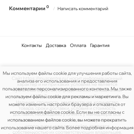
0
Комментарии
Написать комментарий
Контакты
Доставка
Оплата
Гарантия
Мы используем файлы cookie для улучшения работы сайта,
Сайт https://muzcentre.ru/ носит информационный
анализа его использования и предоставления
характер и ни при каких условиях не является
пользователям персонализированного контента. Мы также
публичной офертой, определяемой положениями
статьи 437(2) Гражданского кодекса Российской.
используем файлы cookie для рекламы и маркетинга. Вы
Наличие, стоимость, комплектация, количество
можете изменить настройки браузера и отказаться от
товара, сроки доставки, условия и стоимость
использования файлов cookie. Если вы не согласны с
доставки, необходимо уточнять у менеджера. Все
использованием файлов cookie, вы можете прекратить
права защищены. Все логотипы и товарные знаки,
используемые на этом сайте, являются
использование нашего сайта. Более подробная информация
собственностью их соответствующих владельцев.