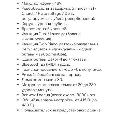
Макс. полифония: 189.
Реверберация и задержка: 5 типов (Hall /
Church / Plate / Stage / Delay;
регулируемая глубина реверберации).
Хорус: 4 уровня глубины.
Яркость тона: 5 уровней.
Функция Dual / Layer: да (баланс
микширования).
Функция Twin Piano: да (точка разделения
регулируется; индивидуальный сдвиг
октавы и выбор тембра).
Сдвиг октавы: да (от -1 до +1 октавы).
Bluetooth: да (MIDI и аудио).
Транспонирование: от -6 до +5 в полутонах.
Ритм: 12 барабанных паттернов.
Демо-композиции: 30.
Метроном: диапазон темпа от 20 до 280
ударов в минуту.
Запись: 1 песня (всего около 18000 нот).
Общий диапазон настройки: от 415 Гц до
460 Гц.
Пользовательские предустановки: 2 банка