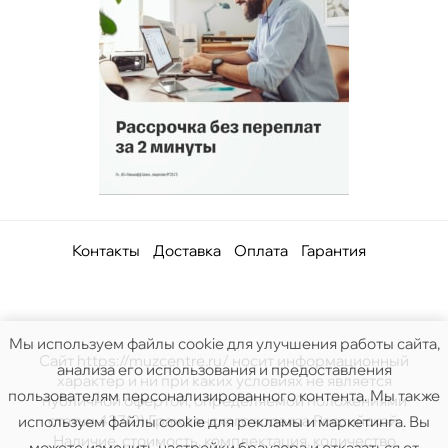
Контакты
Доставка
Оплата
Гарантия
Мы используем файлы cookie для улучшения работы сайта,
Сайт https://muzcentre.ru/ носит информационный
анализа его использования и предоставления
характер и ни при каких условиях не является
пользователям персонализированного контента. Мы также
публичной офертой, определяемой положениями
статьи 437(2) Гражданского кодекса Российской.
используем файлы cookie для рекламы и маркетинга. Вы
Наличие, стоимость, комплектация, количество
можете изменить настройки браузера и отказаться от