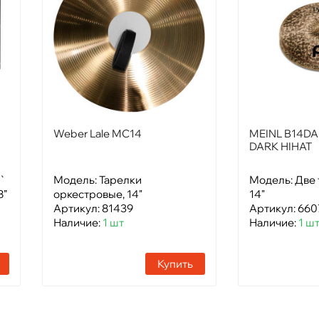
Weber Lale MC14
MEINL B14D
DARK HIHAT
`
Модель: Тарелки
Модель: Две 
8”
оркестровые, 14"
14"
Артикул: 81439
Артикул: 660
Наличие:
1 шт
Наличие:
1 ш
Купить