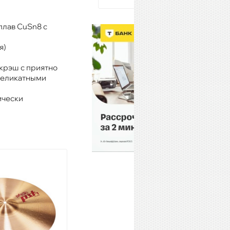
плав CuSn8 с
я)
крэш с приятно
деликатными
ически