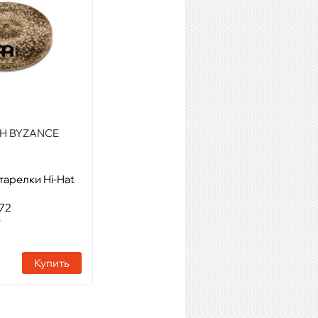
AH BYZANCE
Turkish H14
тарелки Hi-Hat
Модель: Тарелки для Hi-hat
14"
72
Артикул: 81453
т
Наличие:
1 шт
Купить
Купить