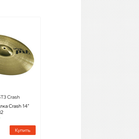
ST3 Crash
PAISTE 14" Fast Crash
Signature
лка Crash 14"
Модель: Тарелка Crash 14"
82
Артикул: 11886
т
Наличие:
1 шт
Купить
Купить