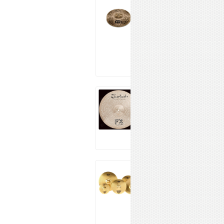
MEINL B14DAH
BYZANCE DARK
HIHAT
68 100 ₽
Купить
Turkish H14
41 583 ₽
Купить
Sabian SBr
Promotional Pack
39 990 ₽
Купить