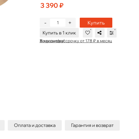
3 390 ₽
-
+
Купить
Купить в 1 клик
В кредит/рассрочку от 178 ₽ в месяц
Хочу скидку!
Оплата и доставка
Гарантия и возврат