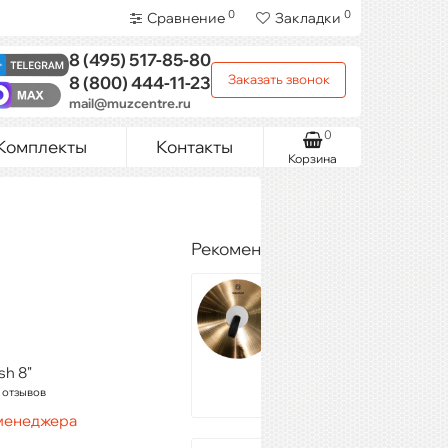
0
0
Сравнение
Закладки
8 (495)
517-85-80
Заказать звонок
8 (800)
444-11-23
mail@muzcentre.ru
0
Комплекты
Контакты
Корзина
Рекомендуемые товары
Weber Lale
MC14
5 772 ₽
Купить
sh 8"
 отзывов
 менеджера