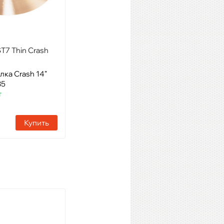
T7 Thin Crash
PAISTE 16" PST5 Rock Crash
лка Crash 14"
Модель: Тарелка Crash 16"
85
Артикул: 11923
т
Наличие:
7 шт
Купить
Купить