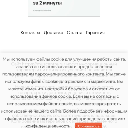
Контакты
Доставка
Оплата
Гарантия
Мы используем файлы cookie для улучшения работы сайта,
Сайт https://muzcentre.ru/ носит информационный
анализа его использования и предоставления
характер и ни при каких условиях не является
пользователям персонализированного контента. Мы также
публичной офертой, определяемой положениями
статьи 437(2) Гражданского кодекса Российской.
используем файлы cookie для рекламы и маркетинга. Вы
Наличие, стоимость, комплектация, количество
можете изменить настройки браузера и отказаться от
товара, сроки доставки, условия и стоимость
использования файлов cookie. Если вы не согласны с
доставки, необходимо уточнять у менеджера. Все
использованием файлов cookie, вы можете прекратить
права защищены. Все логотипы и товарные знаки,
используемые на этом сайте, являются
использование нашего сайта. Более подробная информация
собственностью их соответствующих владельцев.
о файлах cookie и их использовании приведена в
политике
Копирование материалов с сайта без письменного
конфиденциальности
.
Соглашаюсь
разрешения запрещено. МузЦентр 2026.