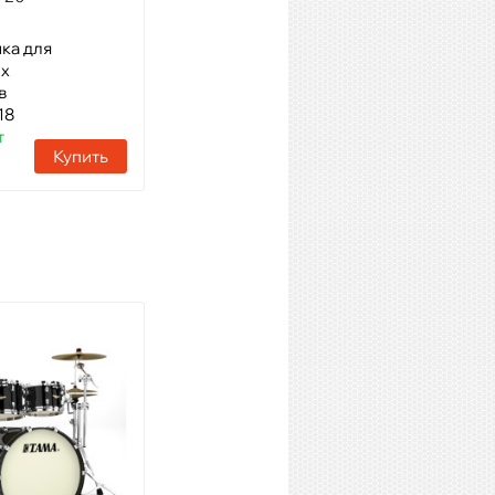
ка для
Модель: Стойка под хай-хэт
ых
Артикул: 61749
в
Наличие:
1 шт
18
т
Купить
Купить