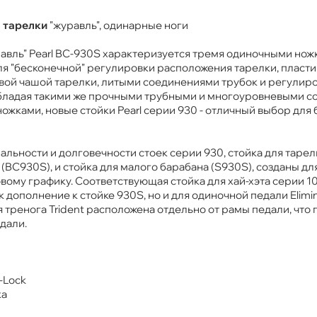
я тарелки
"журавль", одинарные ноги
равль" Pearl BC-930S характеризуется тремя одиночными нож
ля "бесконечной" регулировки расположения тарелки, пласт
овой чашой тарелки, литыми соединениями трубок и регулир
 Обладая такими же прочными трубными и многоуровневыми с
 ножками, новые стойки Pearl серии 930 - отличный выбор дл
льности и долговечности стоек серии 930, стойка для тарел
 (BC930S), и стойка для малого барабана (S930S), созданы для
вому графику. Соответствующая стойка для хай-хэта серии 1
к дополнение к стойке 930S, но и для одиночной педали Elimin
я тренога Trident расположена отдельно от рамы педали, что 
дали.
-Lock
ка