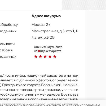
Адрес шоурума
 обработку
Москва, 2-я
х данных
Магистральная, д.3, стр.1, 1-
й этаж, оф. 25
альности
работки
х данных
.ru/ носит информационный характер и ни при
е является публичной офертой, определяемой
) Гражданского кодекса Российской. Наличие,
количество товара, сроки доставки, условия и
 необходимо уточнять у менеджера. Все права
товарные знаки, используемые на этом сайте,
х соответствующих владельцев. Копирование
ям персонализированного контента. Мы также используем