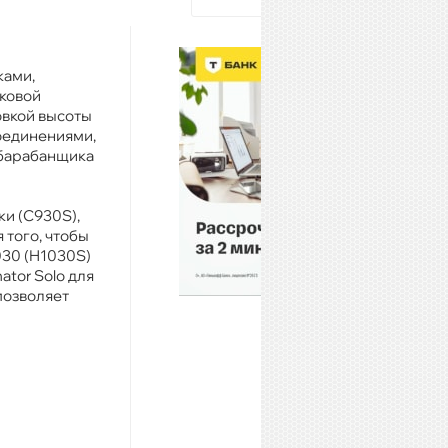
ками,
иковой
овкой высоты
оединениями,
я барабанщика
ки (C930S),
 того, чтобы
030 (H1030S)
ator Solo для
позволяет