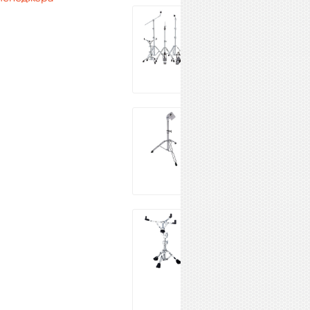
DDRUM RXHP
55 173 ₽
Купить
ROLAND PDS-20
17 900 ₽
Купить
TAMA HS80W
ROADPRO
SNARE STAND
18 360 ₽
Купить