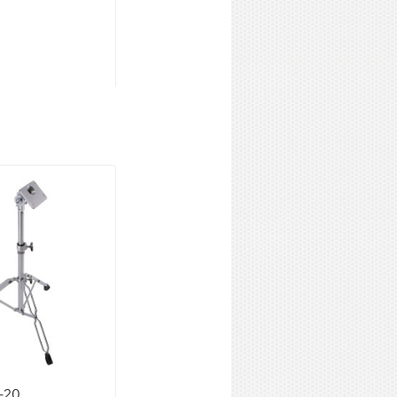
-20
TAMA HH03W Hi-Hat Stand