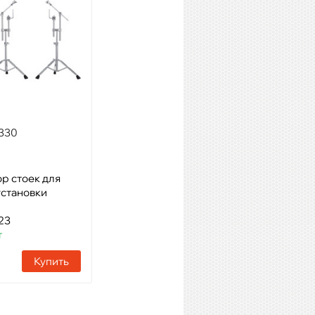
MASTER
Модель: Стойка под два тома
с системой настройки угла
наклона томов
Артикул: 61722
Наличие:
10 шт
Купить
330
р стоек для
установки
23
т
Купить