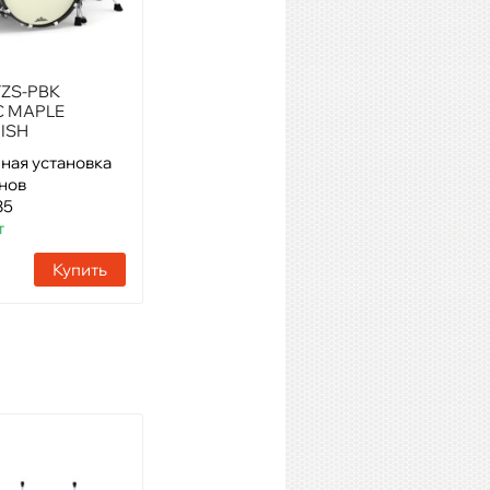
ZS-PBK
TAMA BST1455BK
C MAPLE
METALWORKS STD SD
ISH
ная установка
Модель: 14" малый барабан
анов
Артикул: 61753
85
Наличие:
9 шт
т
Купить
Купить
TAMA HTW49WN STAGE