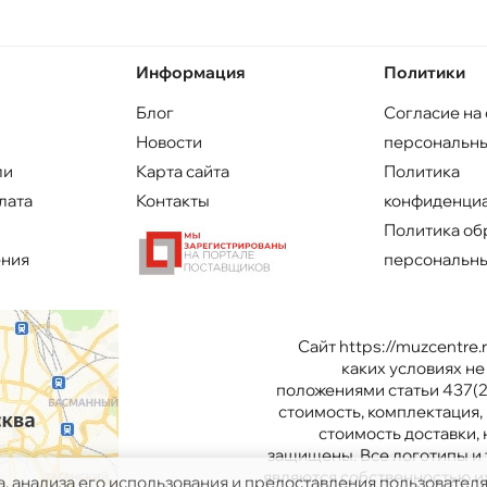
Информация
Политики
Блог
Согласие на
Новости
персональны
ли
Карта сайта
Политика
лата
Контакты
конфиденци
Политика об
ения
персональны
Сайт https://muzcentre
каких условиях н
положениями статьи 437(2
стоимость, комплектация, 
стоимость доставки,
защищены. Все логотипы и 
являются собственностью и
а, анализа его использования и предоставления пользовател