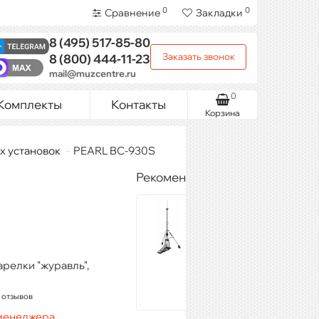
0
0
Сравнение
Закладки
8 (495)
517-85-80
Заказать звонок
8 (800)
444-11-23
mail@muzcentre.ru
0
Комплекты
Контакты
Корзина
х установок
PEARL BC-930S
Рекомендуемые товары
Roland RDH-
120A Hi-Hat
Stand
22 100 ₽
арелки "журавль",
Купить
 отзывов
 менеджера