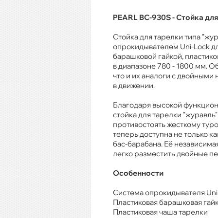
PEARL BC-930S - Стойка дл
Стойка для тарелки типа "жу
опрокидывателем Uni-Lock д
барашковой гайкой, пластик
в диапазоне 780 - 1800 мм.
что и их аналоги с двойными
в движении.
Благодаря высокой функциона
стойка для тарелки "журавль"
противостоять жесткому туро
теперь доступна не только ка
бас-барабана. Её независима
легко разместить двойные пе
Особенности
Система опрокидывателя Uni
Пластиковая барашковая гай
Пластиковая чаша тарелки