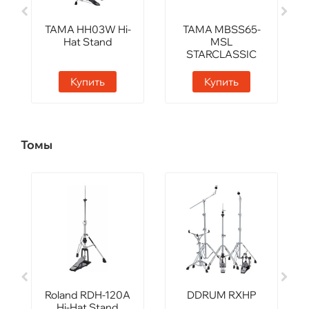
TAMA HH03W Hi-
TAMA MBSS65-
Hat Stand
MSL
STARCLASSIC
PERFORMER
Купить
Купить
Томы
Roland RDH-120A
DDRUM RXHP
Hi-Hat Stand