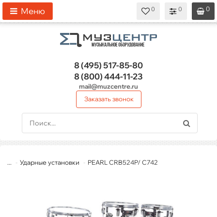
0
0
0
0
0
Меню
8 (495)
517-85-80
8 (800)
444-11-23
mail@muzcentre.ru
Заказать звонок
...
Ударные установки
PEARL CRB524P/ C742