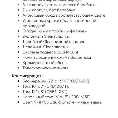
6 мм корпус у тома и малого барабана.
7 мм корпус у бас-барабана.
Акриловый обод в соответствующем цвете.
Утопленные крюки обода с резиновой
прокладкой.
Ободы 1.6 мм с тройным фланцем.
2-слойный Clear пластик.
1-слойный Clear нижний пластик.
1-слойный Clear пластик.
Система подвеса Opti-Mount.
Ножки с оконечником Air Suspension.
Хромированный обвес.
Телескопические шипы.
Конфигурация:
Бас-барабан: 22" x 16" (CRB2216BX).
Том: 10" x 7" (CRB1007T).
Том: 12" x 8" (CRB1208T).
Напольный том: 16" x 15" (CRB1615F).
Цвет: № #755 Liquid Smoke - жидкий дым.