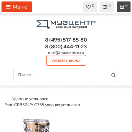
0
0
0
0
0
Меню
8 (495)
517-85-80
8 (800)
444-11-23
mail@muzcentre.ru
Заказать звонок
...
Ударные установки
Pearl CRB524P/ C755 ударная установка