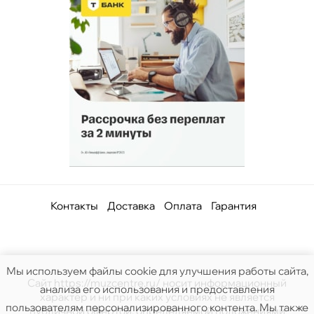
Контакты
Доставка
Оплата
Гарантия
Мы используем файлы cookie для улучшения работы сайта,
Сайт https://muzcentre.ru/ носит информационный
анализа его использования и предоставления
характер и ни при каких условиях не является
пользователям персонализированного контента. Мы также
публичной офертой, определяемой положениями