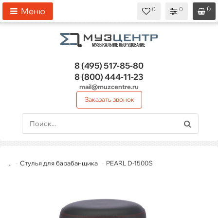
0
0
0
0
0
Меню
8 (495)
517-85-80
8 (800)
444-11-23
mail@muzcentre.ru
Заказать звонок
...
Стулья для барабанщика
PEARL D-1500S