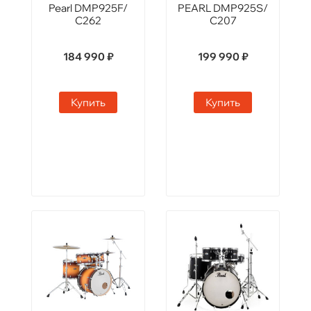
Pearl DMP925F/
PEARL DMP925S/
C262
C207
184 990 ₽
199 990 ₽
Купить
Купить