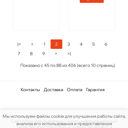
|<
<
1
2
3
4
5
6
7
8
9
>
>|
Показано с 45 по 88 из 406 (всего 10 страниц)
Контакты
Доставка
Оплата
Гарантия
Мы используем файлы cookie для улучшения работы сайта,
Сайт https://muzcentre.ru/ носит информационный
анализа его использования и предоставления
характер и ни при каких условиях не является