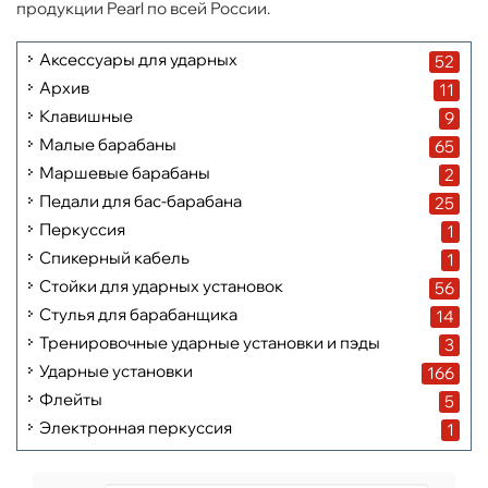
продукции Pearl по всей России.
Аксессуары для ударных
52
Архив
11
Клавишные
9
Малые барабаны
65
Маршевые барабаны
2
Педали для бас-барабана
25
Перкуссия
1
Спикерный кабель
1
Стойки для ударных установок
56
Стулья для барабанщика
14
Тренировочные ударные установки и пэды
3
Ударные установки
166
Флейты
5
Электронная перкуссия
1