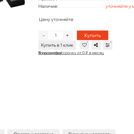
Наличие:
уточняйте у
Цену уточняйте
-
+
Купить
Купить в 1 клик
В кредит/рассрочку от 0 ₽ в месяц
Хочу скидку!