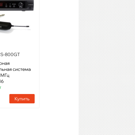
S-800GT
SHURE BLX188E/CVL M17
рная
Модель: радиосистема
льная система
петличная
 МГц
Артикул: 17402
16
Наличие:
3 шт
т
Купить
Купить