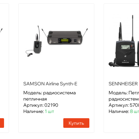
SAMSON Airline Synth-E
SENNHEISER 
LM10
Модель: радиосистема
Модель: Пет
петличная
радиосистем
Артикул: 02190
Артикул: 570
Наличие:
1 шт
Наличие:
8 ш
Купить