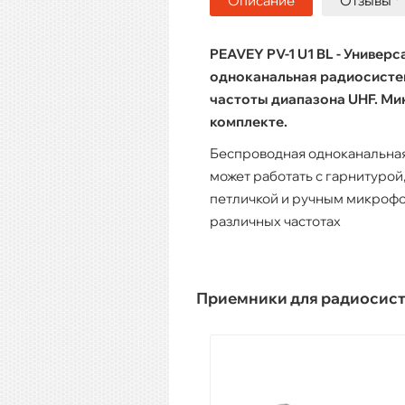
Описание
Отзывы
PEAVEY PV-1 U1 BL - Универс
одноканальная радиосисте
частоты диапазона UHF. Ми
комплекте.
Беспроводная одноканальная
может работать с гарнитуро
петличкой и ручным микрофо
различных частотах
Приемники для радиосис