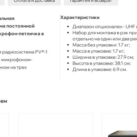
Оплата и доставка
Гарантия и возврат
Характеристики
альная
ма постоянной
Диапазон опционален - UHF 
Набор для монтажа в рэк пр
крофон-петличка в
отдельно на один или два ре
Масса без упаковки: 1.7 кг;
Масса в упаковке: 1.7 кг;
 радиосистема PV®-1
Ширина в упаковке: 27.9 см;
й, микрофоном-
Высота в упаковке: 38.1 см;
ном на трех
Длина в упаковке: 6.9 см.
тем