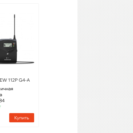
EW 112P G4-A
SHURE BLX14E/CVL M17
личная
Модель: радиосистема
а
петличная
84
Артикул: 39907
т
Наличие:
Много
Купить
Купить