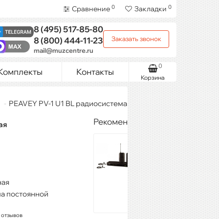
0
0
Сравнение
Закладки
8 (495)
517-85-80
Заказать звонок
8 (800)
444-11-23
mail@muzcentre.ru
0
Комплекты
Контакты
Корзина
PEAVEY PV-1 U1 BL радиосистема петличная
Рекомендуемые товары
ая
SHURE
BLX188E/CVL
M17
114 640 ₽
ная
Купить
а постоянной
 отзывов