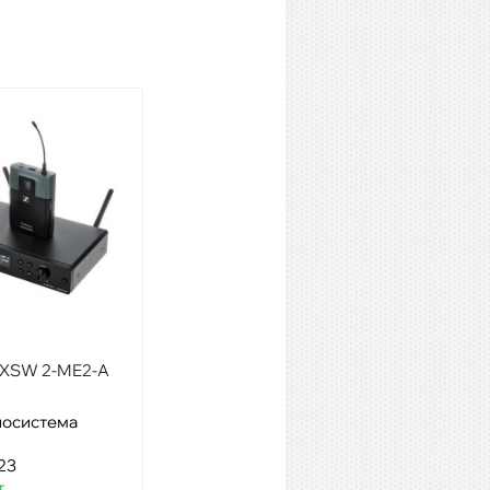
 XSW 2-ME2-A
Saramonic Blink500 ProX B5
иосистема
Модель: Радиосистемы
петличные
23
Артикул: 86330
т
Наличие:
1 шт