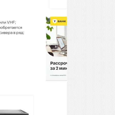
или VHF;
иобретается
сивера в ряд;