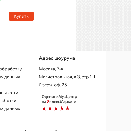
Купить
Купить
Адрес шоурума
 обработку
Москва, 2-я
х данных
Магистральная, д.3, стр.1, 1-
й этаж, оф. 25
альности
работки
х данных