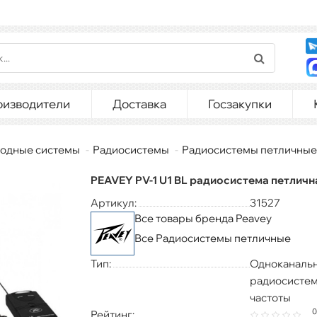
оизводители
Доставка
Госзакупки
одные системы
Радиосистемы
Радиосистемы петличные
PEAVEY PV-1 U1 BL радиосистема петличн
Артикул:
31527
Все товары бренда Peavey
Все Радиосистемы петличные
Тип:
Одноканаль
радиосистем
частоты
0
Рейтинг: