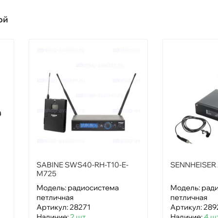
ой
SABINE SWS40-RH-T10-E-
SENNHEISER
M725
Модель: радиосистема
Модель: рад
петличная
петличная
Артикул: 28271
Артикул: 289
Наличие:
2 шт
Наличие:
4 ш