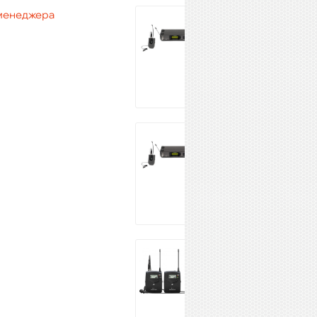
 менеджера
SAMSON Airline
Synth-U LM10
24 102 ₽
Купить
SAMSON Airline
Synth-E LM10
38 294 ₽
Купить
SENNHEISER EW
112P G4-A
111 140 ₽
Купить