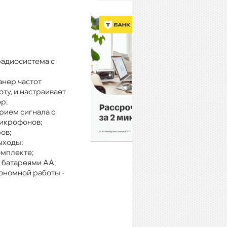
радиосистема с
анер частот
ту, и настраивает
р;
ием сигнала с
икрофонов;
ов;
ыходы;
омплекте;
 батареями АА;
ономной работы -