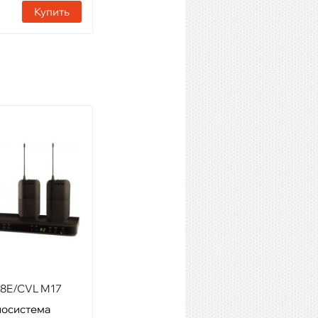
Купить
Купить
8E/CVL M17
VOLTA US-2H (490.21/629.4)
иосистема
Модель: Радиосистема с