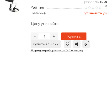
раздельным
0
Рейтинг:
Наличие:
уточняйте у
Цену уточняйте
-
+
Купить
Купить в 1 клик
В кредит/рассрочку от 0 ₽ в месяц
Хочу скидку!