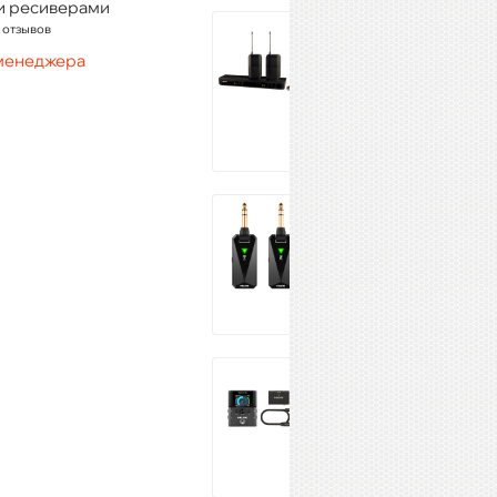
и ресиверами
SHURE BLX188E
 отзывов
M17
 менеджера
93 200 ₽
Купить
NUX B-5RC
13 000 ₽
Купить
NUX B-8
26 030 ₽
Купить