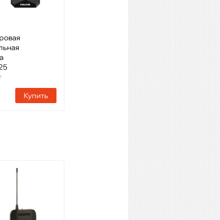
Купить
ровая
льная
а
25
т
Купить
SABINE SWS40-R2-T10-E-
M725
Модель: радиосистема
петличная