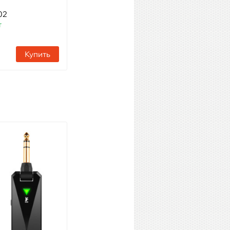
двумя головными
02
микрофонами
т
Артикул: 29950
Наличие:
1 шт
Купить
Купить
Maono WM600 C2
Модель: Радиосистема для
видеосъёмок
Артикул: 88391
Наличие:
Много