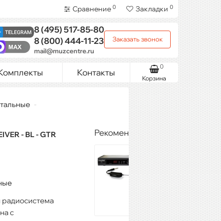
0
0
Сравнение
Закладки
8 (495)
517-85-80
Заказать звонок
8 (800)
444-11-23
mail@muzcentre.ru
0
Комплекты
Контакты
Корзина
нтальные
Рекомендуемые товары
VER - BL - GTR
PROAUDIO WS-
800GT
20 233 ₽
ные
Купить
я радиосистема
на с