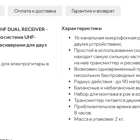
Оплата и доставка
Гарантия и возврат
Характеристики
HF DUAL RECEIVER -
диосистема UHF-
16-канальная микрофонная 
двумя устройствами;
есиверами для двух
Простой в использовании ск
находит самую сильную часто
на нее трансмиттер и ресиве
 для электрогитары в
Возможен одновременный пр
нескольких беспроводных м
Радиус действия - до 90 метр
Балансные и небалансные в
Набор для монтажа в рэк в к
Трансмиттер питается двумя
Приблизительное время авт
8 часов;
Масса в упаковке: 2 кг.