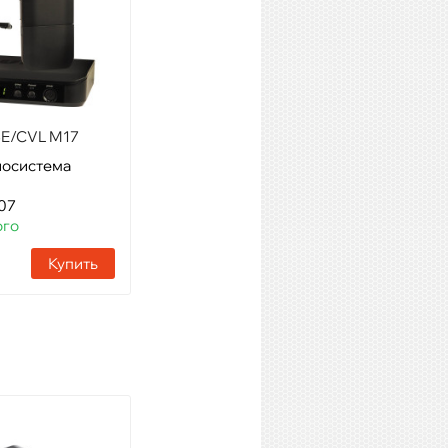
Артикул: 28268
Наличие:
1 шт
Купить
E/CVL M17
иосистема
07
го
Купить