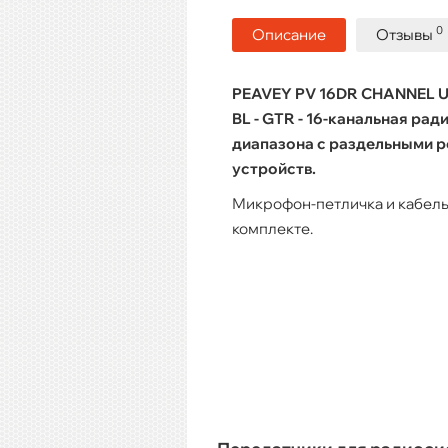
0
Описание
Отзывы
PEAVEY PV 16DR CHANNEL U
BL - GTR - 16-канальная ра
диапазона с раздельными р
устройств.
Микрофон-петличка и кабель
комплекте.