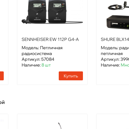
SENNHEISER EW 112P G4-A
SHURE BLX14
Модель: Петличная
Модель: рад
радиосистема
петличная
Артикул: 57084
Артикул: 399
Наличие:
8 шт
Наличие:
Мно
Купить
ой