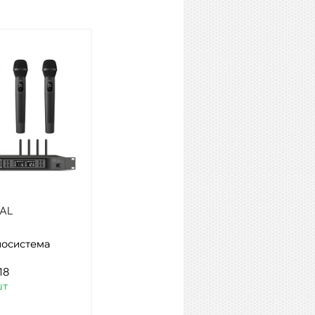
AL
Samson DE50x
иосистема
Модель: головной
конденсаторный микрофон
18
Артикул: 17140
шт
Наличие:
22 шт