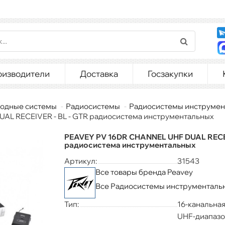
оизводители
Доставка
Госзакупки
одные системы
Радиосистемы
Радиосистемы инструме
AL RECEIVER - BL - GTR радиосистема инструментальных
PEAVEY PV 16DR CHANNEL UHF DUAL RECEI
радиосистема инструментальных
Артикул:
31543
Все товары бренда Peavey
Все Радиосистемы инструменталь
Тип:
16-канальна
UHF-диапазо