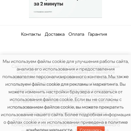
Контакты
Доставка
Оплата
Гарантия
Мы используем файлы cookie для улучшения работы сайта,
Сайт https://muzcentre.ru/ носит информационный
анализа его использования и предоставления
характер и ни при каких условиях не является
пользователям персонализированного контента. Мы также
публичной офертой, определяемой положениями
статьи 437(2) Гражданского кодекса Российской.
используем файлы cookie для рекламы и маркетинга. Вы
Наличие, стоимость, комплектация, количество
можете изменить настройки браузера и отказаться от
товара, сроки доставки, условия и стоимость
использования файлов cookie. Если вы не согласны с
доставки, необходимо уточнять у менеджера. Все
использованием файлов cookie, вы можете прекратить
права защищены. Все логотипы и товарные знаки,
используемые на этом сайте, являются
использование нашего сайта. Более подробная информация
собственностью их соответствующих владельцев.
о файлах cookie и их использовании приведена в
политике
Копирование материалов с сайта без письменного
конфиденциальности
.
Соглашаюсь
разрешения запрещено. МузЦентр 2026.