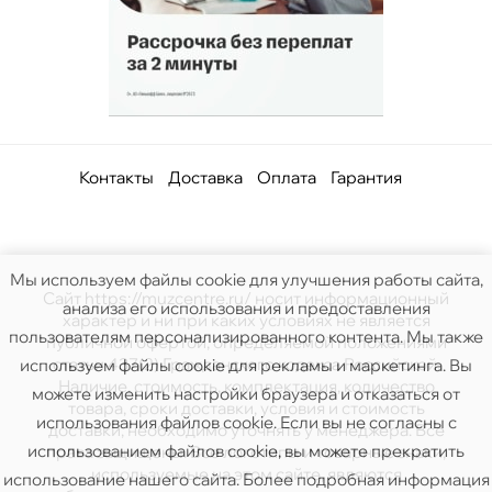
Контакты
Доставка
Оплата
Гарантия
Мы используем файлы cookie для улучшения работы сайта,
Сайт https://muzcentre.ru/ носит информационный
анализа его использования и предоставления
характер и ни при каких условиях не является
пользователям персонализированного контента. Мы также
публичной офертой, определяемой положениями
статьи 437(2) Гражданского кодекса Российской.
используем файлы cookie для рекламы и маркетинга. Вы
Наличие, стоимость, комплектация, количество
можете изменить настройки браузера и отказаться от
товара, сроки доставки, условия и стоимость
использования файлов cookie. Если вы не согласны с
доставки, необходимо уточнять у менеджера. Все
использованием файлов cookie, вы можете прекратить
права защищены. Все логотипы и товарные знаки,
используемые на этом сайте, являются
использование нашего сайта. Более подробная информация