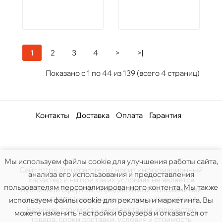
1
2
3
4
>
>|
Показано с 1 по 44 из 139 (всего 4 страниц)
Контакты
Доставка
Оплата
Гарантия
Мы используем файлы cookie для улучшения работы сайта,
Сайт https://muzcentre.ru/ носит информационный
анализа его использования и предоставления
характер и ни при каких условиях не является
пользователям персонализированного контента. Мы также
публичной офертой, определяемой положениями
статьи 437(2) Гражданского кодекса Российской.
используем файлы cookie для рекламы и маркетинга. Вы
Наличие, стоимость, комплектация, количество
можете изменить настройки браузера и отказаться от
товара, сроки доставки, условия и стоимость