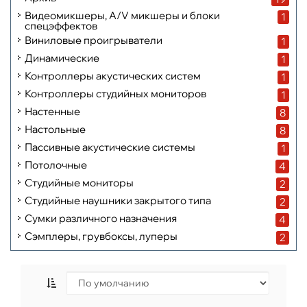
Видеомикшеры, A/V микшеры и блоки
1
спецэффектов
Виниловые проигрыватели
1
Динамические
1
Контроллеры акустических систем
1
Контроллеры студийных мониторов
1
Настенные
8
Настольные
8
Пассивные акустические системы
1
Потолочные
4
Студийные мониторы
2
Студийные наушники закрытого типа
2
Сумки различного назначения
4
Сэмплеры, грувбоксы, луперы
2