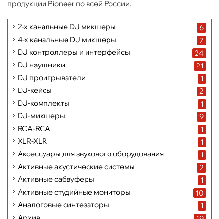
продукции Pioneer по всей России.
2-х канальные DJ микшеры
6
4-х канальные DJ микшеры
7
DJ контроллеры и интерфейсы
24
DJ наушники
21
DJ проигрыватели
1
DJ-кейсы
2
DJ-комплекты
1
DJ-микшеры
9
RCA-RCA
1
XLR-XLR
1
Аксессуары для звукового оборудования
1
Активные акустические системы
2
Активные сабвуферы
1
Активные студийные мониторы
10
Аналоговые синтезаторы
1
Архив
19