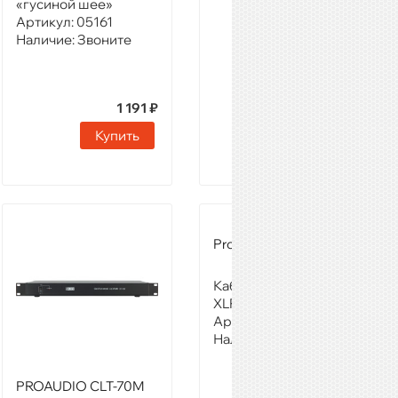
«гусиной шее»
Артикул:
05161
Наличие:
Звоните
1 191 ₽
Купить
Proaudio CM-3SPR
Кабельный разъём
XLR M 3-pin
Артикул:
89070
Наличие:
Звоните
PROAUDIO CLT-70M