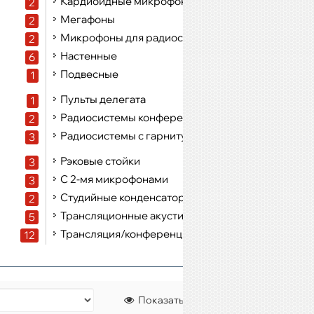
Кардиоидные микрофоны
2
1
Мегафоны
2
4
Микрофоны для радиосистем ручные
2
1
Настенные
6
16
Подвесные
1
1
Пульты делегата
1
1
Радиосистемы конференционные
2
1
Радиосистемы с гарнитурой
3
3
Рэковые стойки
3
5
С 2-мя микрофонами
3
4
Студийные конденсаторные микрофоны
2
3
Трансляционные акустические системы
5
1
Трансляция/конференция
12
1
Показать: