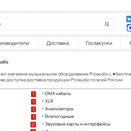
оизводители
Доставка
Госзакупки
udio
нет-магазине музыкальное оборудование Proaudio с ★беспла
ступна доставка продукции Proaudio по всей России.
DMX кабель
1
XLR
1
Анализаторы
1
Всепогодные
1
Звуковые карты и интерфейсы
2