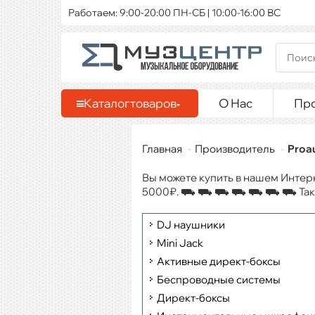
Работаем: 9:00-20:00 ПН-СБ | 10:00-16:00 ВС
Каталог
товаров
О Нас
Пр
Главная
Производитель
Proa
Вы можете купить в нашем Интер
5000₽. ⛟ ⛟ ⛟ ⛟ ⛟ ⛟ ⛟ Также до
DJ наушники
Mini Jack
Активные директ-боксы
Беспроводные системы
Директ-боксы