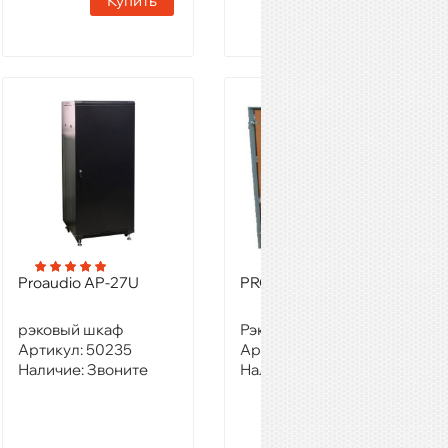
Купить
Купить
Proaudio AP-27U
PROAUDIO AP-28D
рэковый шкаф
Рэковый шкаф
Артикул:
50235
Артикул:
50236
Наличие:
Звоните
Наличие:
Звоните