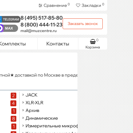
0
0
Сравнение
Закладки
8 (495)
517-85-80
Заказать звонок
8 (800)
444-11-23
mail@muzcentre.ru
0
Комплекты
Контакты
Корзина
тной★ доставкой по Москве в пределах МКАД при заказе от
JACK
2
1
XLR-XLR
4
4
Архив
1
5
Динамические
8
1
Измерительные микрофоны
1
1