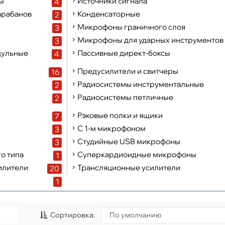
ы
Источники сигнала
4
арабанов
Конденсаторные
2
Микрофоны граничного слоя
3
Микрофоны для ударных инструментов
3
дульные
Пассивные директ-боксы
4
Предусилители и свитчеры
16
Радиосистемы инструментальные
2
Радиосистемы петличные
2
Рэковые полки и ящики
7
С 1-м микрофоном
3
Студийные USB микрофоны
3
о типа
Суперкардиоидные микрофоны
1
илители
Трансляционные усилители
20
1
Сортировка: