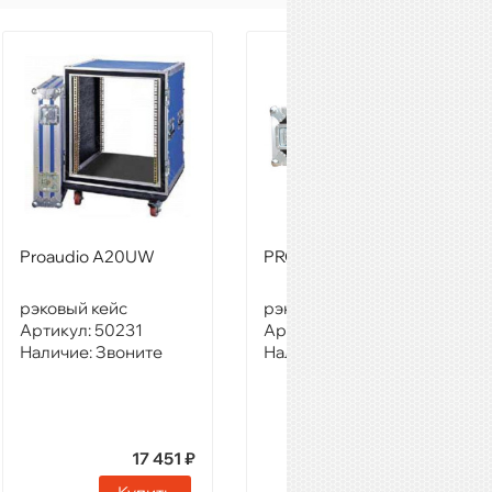
Proaudio A20UW
PROAUDIO A2U
рэковый кейс
рэковый кейс
Артикул:
50231
Артикул:
50232
Наличие:
Звоните
Наличие:
Звоните
17 451 ₽
5 909 ₽