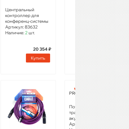
240 ₽
Центральный
Купить
контроллер для
конференц-системы
Артикул:
83632
Наличие:
2
шт.
20 354 ₽
Купить
PROAUDIO CS-10
Потолочная
трансляционная
акустика, 5 Вт
Артикул:
28020