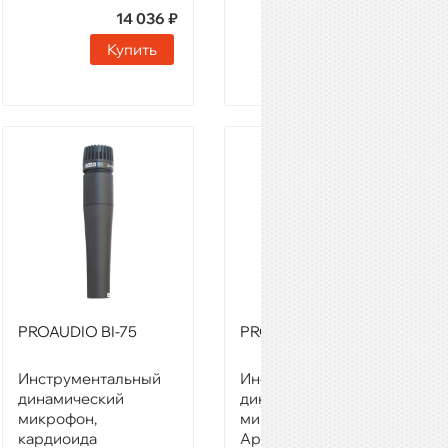
14 036 ₽
24 181 ₽
Купить
Купить
PROAUDIO BI-75
PROAUDIO BI-79
Инструментальный
Инструментальный
динамический
динамический
микрофон,
микрофон
кардиоида
Артикул:
05150