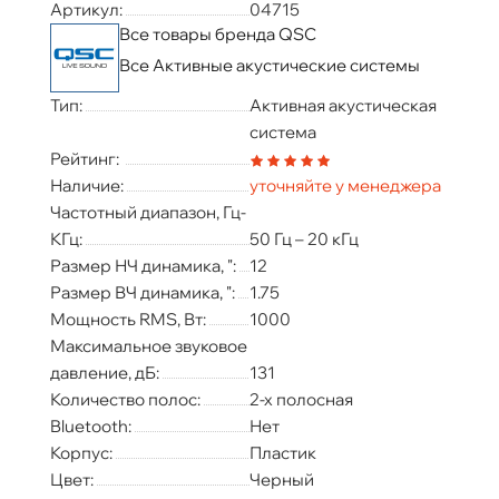
Артикул:
04715
Все товары бренда QSC
Все Активные акустические системы
Тип:
Активная акустическая
система
Рейтинг:
Наличие:
уточняйте у менеджера
Частотный диапазон, Гц-
КГц:
50 Гц – 20 кГц
Размер НЧ динамика, ":
12
Размер ВЧ динамика, ":
1.75
Мощность RMS, Вт:
1000
Максимальное звуковое
давление, дБ:
131
Количество полос:
2-х полосная
Bluetooth:
Нет
Корпус:
Пластик
Цвет:
Черный