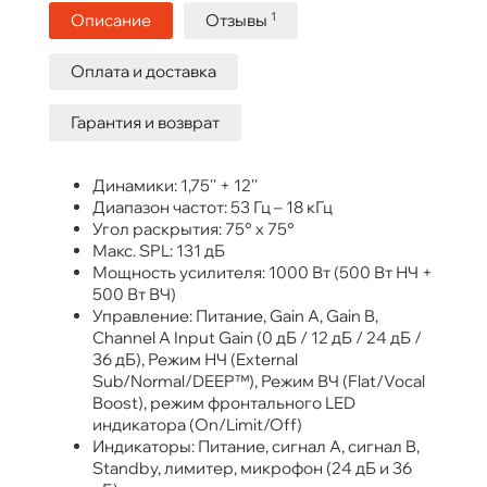
1
Описание
Отзывы
Оплата и доставка
Гарантия и возврат
Динамики: 1,75'' + 12''
Диапазон частот: 53 Гц – 18 кГц
Угол раскрытия: 75° х 75°
Макс. SPL: 131 дБ
Мощность усилителя: 1000 Вт (500 Вт НЧ +
500 Вт ВЧ)
Управление: Питание, Gain A, Gain B,
Channel A Input Gain (0 дБ / 12 дБ / 24 дБ /
36 дБ), Режим НЧ (External
Sub/Normal/DEEP™), Режим ВЧ (Flat/Vocal
Boost), режим фронтального LED
индикатора (On/Limit/Off)
Индикаторы: Питание, сигнал A, сигнал B,
Standby, лимитер, микрофон (24 дБ и 36