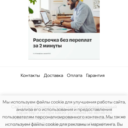
Контакты
Доставка
Оплата
Гарантия
Мы используем файлы cookie для улучшения работы сайта,
Сайт https://muzcentre.ru/ носит информационный
анализа его использования и предоставления
характер и ни при каких условиях не является
пользователям персонализированного контента. Мы также
публичной офертой, определяемой положениями
статьи 437(2) Гражданского кодекса Российской.
используем файлы cookie для рекламы и маркетинга. Вы