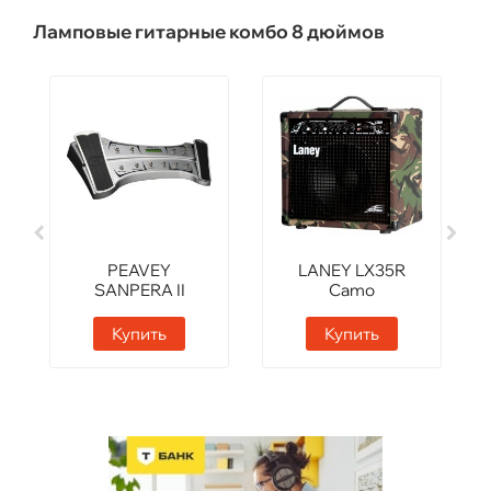
Ламповые гитарные комбо 8 дюймов
PEAVEY
LANEY LX35R
SANPERA II
Camo
footswitch
Купить
Купить