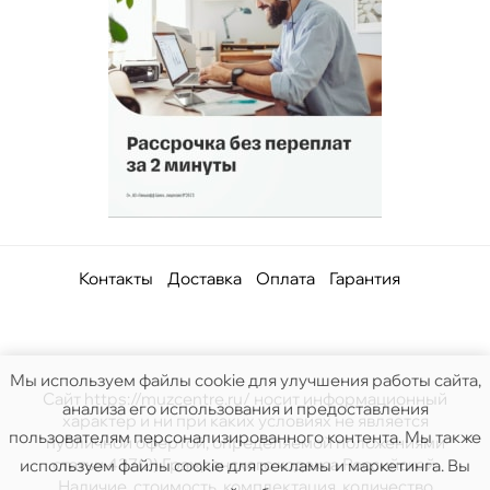
Контакты
Доставка
Оплата
Гарантия
Мы используем файлы cookie для улучшения работы сайта,
Сайт https://muzcentre.ru/ носит информационный
анализа его использования и предоставления
характер и ни при каких условиях не является
пользователям персонализированного контента. Мы также
публичной офертой, определяемой положениями
статьи 437(2) Гражданского кодекса Российской.
используем файлы cookie для рекламы и маркетинга. Вы
Наличие, стоимость, комплектация, количество