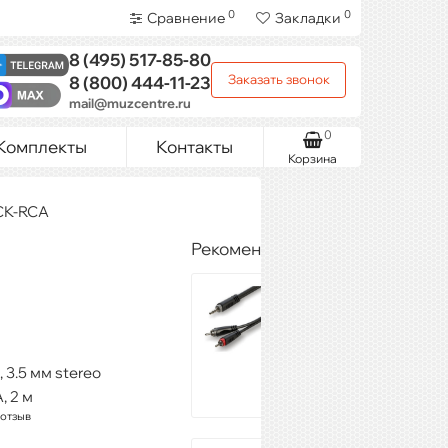
0
0
Сравнение
Закладки
8 (495)
517-85-80
Заказать звонок
8 (800)
444-11-23
mail@muzcentre.ru
0
Комплекты
Контакты
Корзина
ACK-RCA
Рекомендуемые товары
ROXTONE
RAYC150/1,5
416 ₽
Купить
 3.5 мм stereo
, 2 м
 отзыв