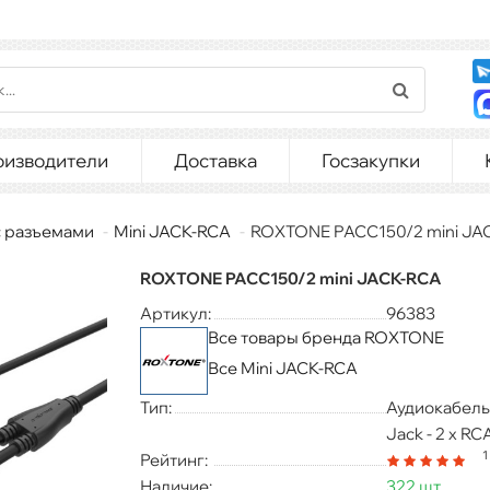
оизводители
Доставка
Госзакупки
с разъемами
Mini JACK-RCA
​​​​​​​ROXTONE PACC150/2 mini J
​​​​​​​ROXTONE PACC150/2 mini JACK-RCA
Артикул:
96383
Все товары бренда ROXTONE
Все Mini JACK-RCA
Тип:
Аудиокабель,
Jack - 2 x RCA
1
Рейтинг:
Наличие:
322 шт