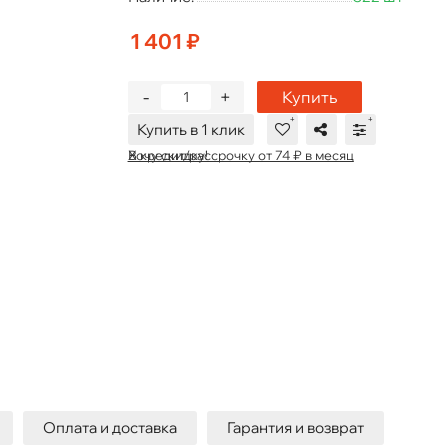
1 401 ₽
-
+
Купить
Купить в 1 клик
В кредит/рассрочку от 74 ₽ в месяц
Хочу скидку!
Оплата и доставка
Гарантия и возврат