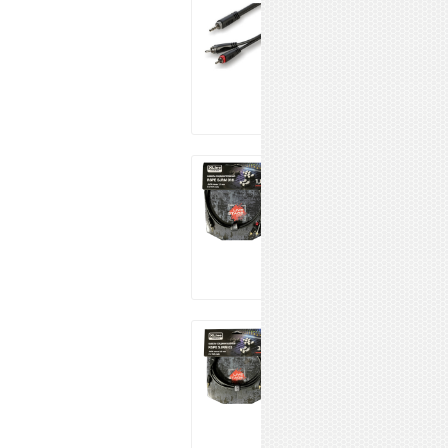
ROXTONE
RAYC150/3
624 ₽
Купить
Xline Cables
RSPE SJRM018
945 ₽
Купить
Xline Cables
RSPE SJRM03
1 044 ₽
Купить