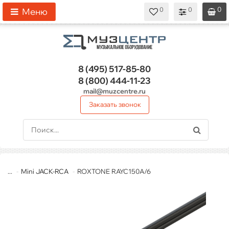
0
0
0
0
0
Меню
8 (495)
517-85-80
8 (800)
444-11-23
mail@muzcentre.ru
Заказать звонок
...
Mini JACK-RCA
ROXTONE RAYC150A/6