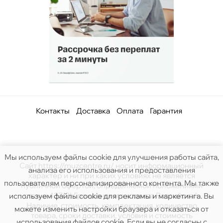
Контакты
Доставка
Оплата
Гарантия
Мы используем файлы cookie для улучшения работы сайта,
Сайт https://muzcentre.ru/ носит информационный
анализа его использования и предоставления
характер и ни при каких условиях не является
пользователям персонализированного контента. Мы также
публичной офертой, определяемой положениями
статьи 437(2) Гражданского кодекса Российской.
используем файлы cookie для рекламы и маркетинга. Вы
Наличие, стоимость, комплектация, количество
можете изменить настройки браузера и отказаться от
товара, сроки доставки, условия и стоимость
использования файлов cookie. Если вы не согласны с