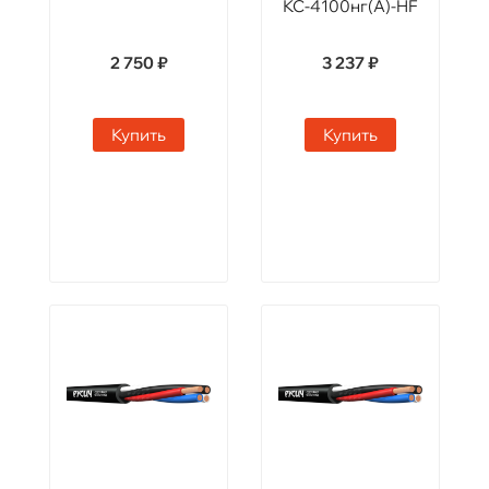
КС-4100нг(А)-HF
2 750 ₽
3 237 ₽
Купить
Купить