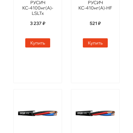
РУСИЧ
РУСИЧ
КС-4100нг(А)-
КС-410нг(А)-HF
LSLTx
3 237 ₽
521 ₽
Купить
Купить