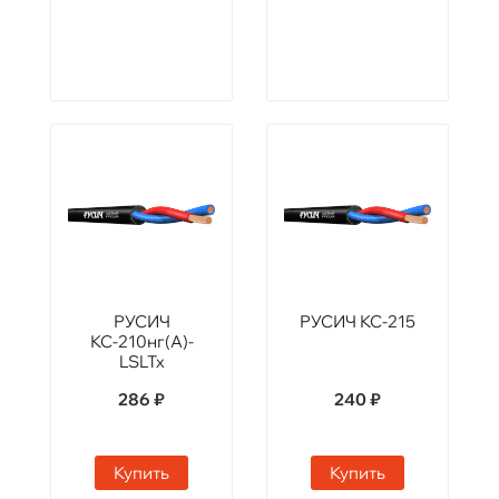
РУСИЧ
РУСИЧ КС-215
КС-210нг(А)-
LSLTx
286 ₽
240 ₽
Купить
Купить