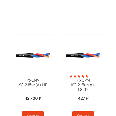
РУСИЧ
РУСИЧ
КС-215нг(А)-HF
КС-215нг(А)-
LSLTx
42 700 ₽
427 ₽
Купить
Купить