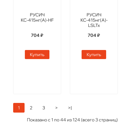
РУСИЧ
РУСИЧ
КС-415нг(А)-HF
КС-415нг(А)-
LSLTx
704 ₽
704 ₽
Купить
Купить
1
2
3
>
>|
Показано с 1 по 44 из 124 (всего 3 страниц)