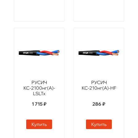
РУСИЧ
РУСИЧ
КС-2100нг(А)-
КС-210нг(А)-HF
LSLTx
1 715 ₽
286 ₽
Купить
Купить