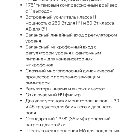
1,75" титановый компрессионный драйвер
с 1" выходом
Встроенный усилитель класса H
мощностью 250 Вт для НЧ и 50 Вт класса
AB для ВЧ
Балансный линейный вход с регулятором
уровня
Балансный микрофонный вход с
регулятором уровня и фантомным
питанием для конденсаторных
микрофонов
Сложный многополосный динамический
процессор с прозрачно звучащим
лимитером
Регуляторы низких и высоких частот
Отключаемый НЧ фильтр
Два угла установки мониторов на пол — 30
и 45 градусов для ближнего и дальнего
поля
Стандартный 1 3/8" (35 мм) крепёжный
патрон для стойки
Шесть точек крепления М6 для подвесных