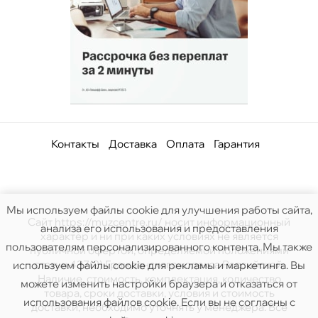
Контакты
Доставка
Оплата
Гарантия
Мы используем файлы cookie для улучшения работы сайта,
Сайт https://muzcentre.ru/ носит информационный
анализа его использования и предоставления
характер и ни при каких условиях не является
пользователям персонализированного контента. Мы также
публичной офертой, определяемой положениями
статьи 437(2) Гражданского кодекса Российской.
используем файлы cookie для рекламы и маркетинга. Вы
Наличие, стоимость, комплектация, количество
можете изменить настройки браузера и отказаться от
товара, сроки доставки, условия и стоимость
использования файлов cookie. Если вы не согласны с
доставки, необходимо уточнять у менеджера. Все