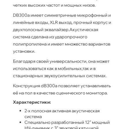
четких высоких частот и мощных низов.
DB300a имеет симметричные микрофонный и
линейные входы, XLR выход, прочный корпус и
двухполосный эквалайзер.Акустическая
система сделана из ударопрочного
полипропилена и имеет множество вариантов
установки.
Благодаря своей универсальности, она может
использоваться как в мобильных,так и в
стационарных звукоусилительных системах.
Конструкция dB300a позволяет устанавливать
её на пол в качестве сценического монитора.
Характеристики:
2-х полосная активная акустическая
система
Специально разработанный 12" мощный
НЧ-динамик с 3" звуковой катушкой