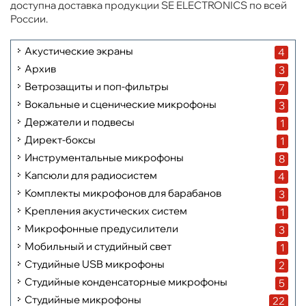
доступна доставка продукции SE ELECTRONICS по всей
России.
Акустические экраны
4
Архив
3
Ветрозащиты и поп-фильтры
7
Вокальные и сценические микрофоны
3
Держатели и подвесы
1
Директ-боксы
1
Инструментальные микрофоны
8
Капсюли для радиосистем
4
Комплекты микрофонов для барабанов
3
Крепления акустических систем
1
Микрофонные предусилители
3
Мобильный и студийный свет
1
Студийные USB микрофоны
2
Студийные конденсаторные микрофоны
5
Студийные микрофоны
22