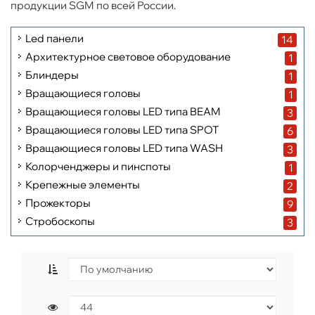
продукции SGM по всей России.
Led панели
14
Архитектурное световое оборудование
1
Блиндеры
1
Вращающиеся головы
1
Вращающиеся головы LED типа BEAM
3
Вращающиеся головы LED типа SPOT
6
Вращающиеся головы LED типа WASH
3
Колорченджеры и пинспоты
1
Крепежные элементы
2
Прожекторы
9
Стробоскопы
3