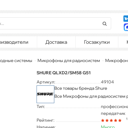
оизводители
Доставка
Госзакупки
одные системы
Микрофоны для радиосистем
Микрофоны
SHURE QLXD2/SM58 G51
Артикул:
49104
Все товары бренда Shure
Все Микрофоны для радиосистем 
Тип:
профессион
передатчик
1
Рейтинг:
Наличие:
Много