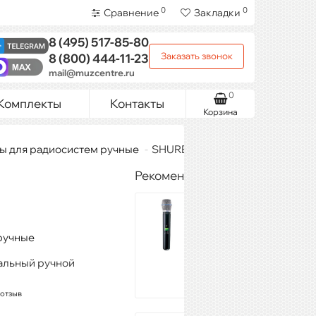
0
0
Сравнение
Закладки
8 (495)
517-85-80
Заказать звонок
8 (800)
444-11-23
mail@muzcentre.ru
0
Комплекты
Контакты
Корзина
 для радиосистем ручные
SHURE QLXD2/SM58 G51
Рекомендуемые товары
SHURE
SLX2/BETA87A
R5 800 - 820
ручные
MHz
32 601 ₽
альный ручной
 отзыв