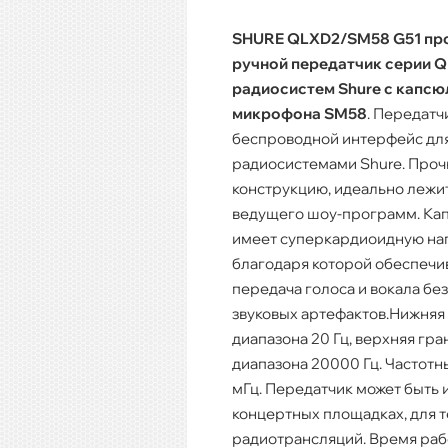
SHURE QLXD2/SM58 G51 пр
ручной передатчик серии 
радиосистем Shure с капс
микрофона SM58
. Передатч
беспроводной интерфейс для
радиосистемами Shure. Про
конструкцию, идеально лежит
ведущего шоу-программ. Ка
имеет суперкардиоидную на
благодаря которой обеспечив
передача голоса и вокала бе
звуковых артефактов.Нижняя 
диапазона 20 Гц, верхняя гра
диапазона 20000 Гц. Частотн
мГц. Передатчик может быть 
концертных площадках, для 
радиотрансляций. Время раб