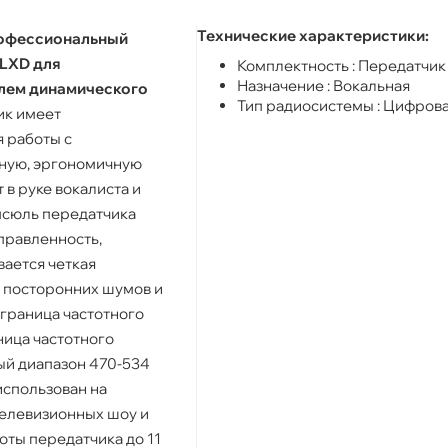
Технические характеристики:
офессиональный
QLXD для
Комплектность : Передатчик
Назначение : Вокальная
юлем динамического
Тип радиосистемы : Цифров
ик имеет
 работы с
чную, эргономичную
 в руке вокалиста и
псюль передатчика
правленность,
ается четкая
з посторонних шумов и
граница частотного
ница частотного
ый диапазон 470-534
использован на
телевизионных шоу и
оты передатчика до 11