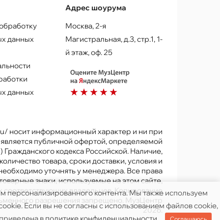
Адрес шоурума
 обработку
Москва, 2-я
х данных
Магистральная, д.3, стр.1, 1-
й этаж, оф. 25
альности
работки
х данных
.ru/ носит информационный характер и ни при
е является публичной офертой, определяемой
) Гражданского кодекса Российской. Наличие,
количество товара, сроки доставки, условия и
 необходимо уточнять у менеджера. Все права
товарные знаки, используемые на этом сайте,
х соответствующих владельцев. Копирование
ям персонализированного контента. Мы также используем
исьменного разрешения запрещено. МузЦентр
ookie. Если вы не согласны с использованием файлов cookie,
2026.
 приведена в
политике конфиденциальности
.
Соглашаюсь