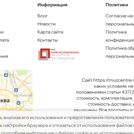
Информация
Политики
Блог
Согласие на
Новости
персональны
ли
Карта сайта
Политика
лата
Контакты
конфиденци
Политика об
ения
персональны
Сайт https://muzcentre
каких условиях н
положениями статьи 437(2
стоимость, комплектация, 
стоимость доставки,
защищены. Все логотипы и 
являются собственностью и
а, анализа его использования и предоставления пользовател
материалов с сайта без п
 настройки браузера и отказаться от использования файлов c
 подробная информация о файлах cookie и их использовании