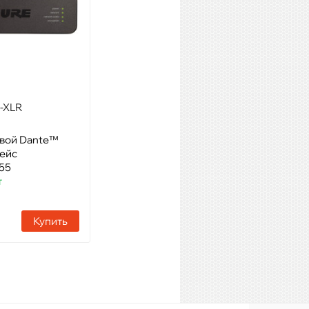
-XLR
SHURE SLX2/BETA87A R5
800 - 820 MHz
евой Dante™
Модель: ручной передатчик
ейс
с капсюлем микрофона BETA
55
87A
т
Артикул: 07431
Наличие:
Нет в наличии
Купить