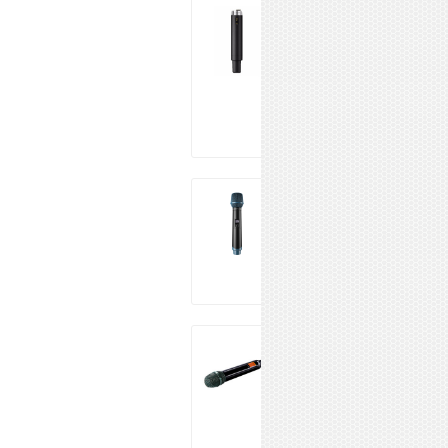
BEYERDYNAMIC
TG 1000 ручной
передатчик
22 330 ₽
Купить
Relacart UH-2
19 100 ₽
Купить
JTS JSS-20
44 810 ₽
Купить