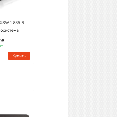
XSW 1-835-B
SAMSON LM10 BX
иосистема
Модель: петличный
микрофон с разъемом мини
08
XLR3F
шт
Артикул: 17191
Наличие:
1 шт
Купить
Купить