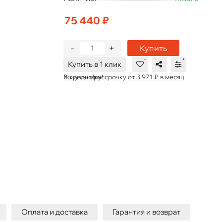
75 440 ₽
-
+
Купить
Купить в 1 клик
В кредит/рассрочку от 3 971 ₽ в месяц
Хочу скидку!
Оплата и доставка
Гарантия и возврат