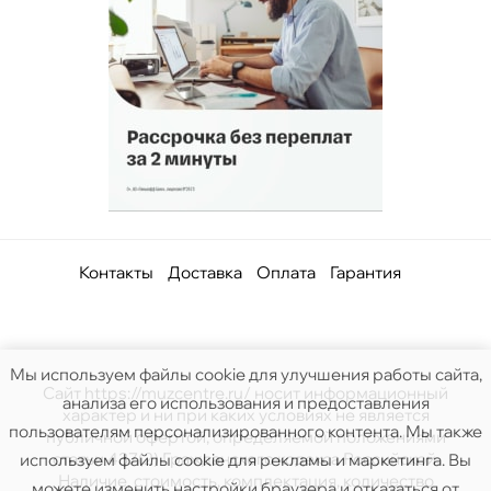
Контакты
Доставка
Оплата
Гарантия
Мы используем файлы cookie для улучшения работы сайта,
Сайт https://muzcentre.ru/ носит информационный
анализа его использования и предоставления
характер и ни при каких условиях не является
пользователям персонализированного контента. Мы также
публичной офертой, определяемой положениями
статьи 437(2) Гражданского кодекса Российской.
используем файлы cookie для рекламы и маркетинга. Вы
Наличие, стоимость, комплектация, количество
можете изменить настройки браузера и отказаться от