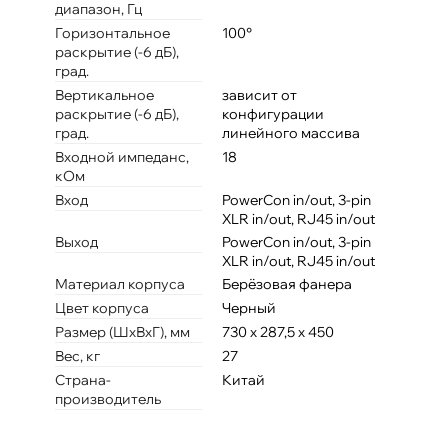
диапазон, Гц
Горизонтальное
100°
раскрытие (-6 дБ),
град.
Вертикальное
зависит от
раскрытие (-6 дБ),
конфигурации
град.
линейного массива
Входной импеданс,
18
кОм
Вход
PowerCon in/out, 3-pin
XLR in/out, RJ45 in/out
Выход
PowerCon in/out, 3-pin
XLR in/out, RJ45 in/out
Материал корпуса
Берёзовая фанера
Цвет корпуса
Черный
Размер (ШхВхГ), мм
730 х 287,5 х 450
Вес, кг
27
Страна-
Китай
производитель