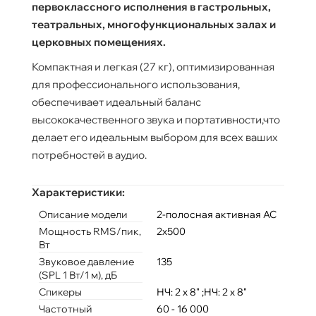
первоклассного исполнения в гастрольных,
театральных, многофункциональных залах и
церковных помещениях.
Компактная и легкая (27 кг), оптимизированная
для профессионального использования,
обеспечивает идеальный баланс
высококачественного звука и портативности,что
делает его идеальным выбором для всех ваших
потребностей в аудио.
Характеристики:
Описание модели
2-полосная активная АС
Мощность RMS/пик,
2х500
Вт
Звуковое давление
135
(SPL 1 Вт/1 м), дБ
Спикеры
НЧ: 2 х 8" ;НЧ: 2 х 8"
Частотный
60 - 16 000