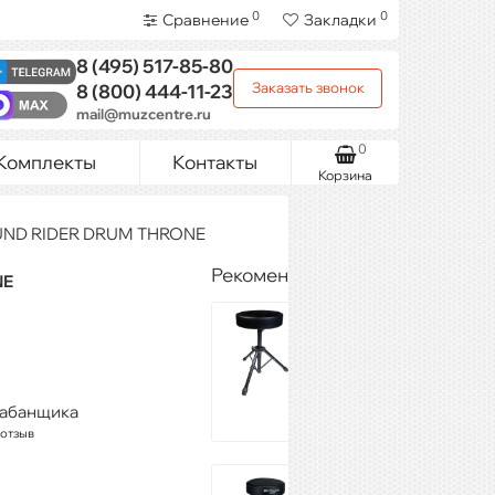
0
0
Сравнение
Закладки
8 (495)
517-85-80
Заказать звонок
8 (800)
444-11-23
mail@muzcentre.ru
0
Комплекты
Контакты
Корзина
UND RIDER DRUM THRONE
Рекомендуемые товары
NE
ROCKDALE 5132
3 740 ₽
Купить
рабанщика
 отзыв
TAMA HT230 1st