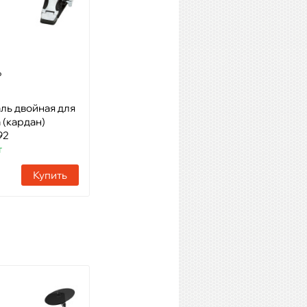
P
TAMA HT230 1st Chair
ль двойная для
Модель: Стул для
 (кардан)
барабанщика
92
Артикул: 86646
т
Наличие:
25 шт
Купить
Купить