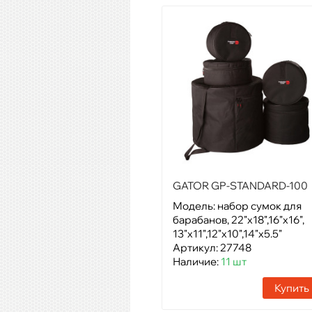
GATOR GP-STANDARD-100
Модель: набор сумок для
барабанов, 22"х18",16"х16",
13"х11",12"х10",14"х5.5"
Артикул: 27748
Наличие:
11 шт
Купить