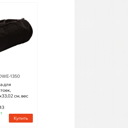
DWE-1350
GATOR GP-HDWE-1846-PE-W
а для
Модель: сумка для
тоек,
барабанных стоек с
х33,02 см, вес
колёсами, 116.8х45.7х45.7 см,
вес 8 кг
43
Артикул: 27746
шт
Наличие:
5 шт
Купить
Купить