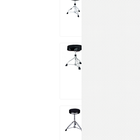
Chair
26 520 ₽
Купить
TAMA HT530BC
WIDE RIDER
DRUM THRONE
(CLOTH TOP)
39 148 ₽
Купить
DDRUM RXDT
9 990 ₽
Купить