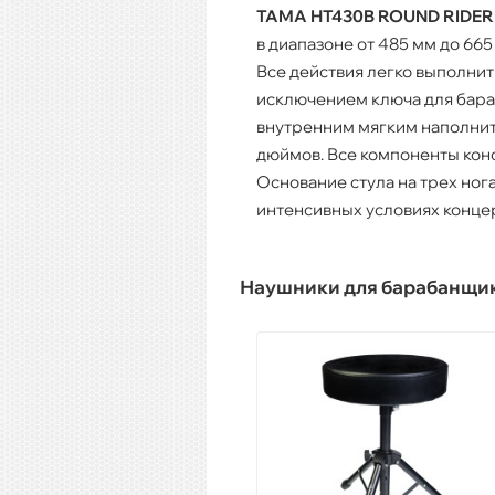
TAMA HT430B ROUND RIDE
в диапазоне от 485 мм до 66
Все действия легко выполнит
исключением ключа для бараб
внутренним мягким наполнит
дюймов. Все компоненты конс
Основание стула на трех ног
интенсивных условиях концер
Наушники для барабанщи