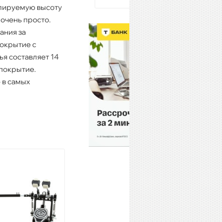
улируемую высоту
 очень просто.
ания за
покрытие с
я составляет 14
покрытие.
 в самых