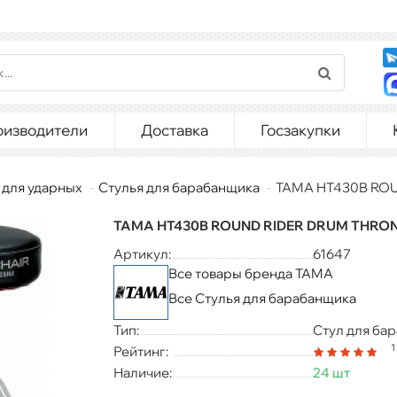
оизводители
Доставка
Госзакупки
 для ударных
Стулья для барабанщика
TAMA HT430B RO
TAMA HT430B ROUND RIDER DRUM THRO
Артикул:
61647
Все товары бренда TAMA
Все Стулья для барабанщика
Тип:
Стул для ба
1
Рейтинг:
Наличие:
24 шт