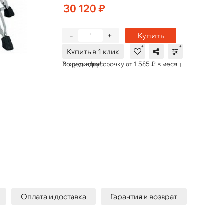
30 120 ₽
-
+
Купить
Купить в 1 клик
В кредит/рассрочку от 1 585 ₽ в месяц
Хочу скидку!
Оплата и доставка
Гарантия и возврат