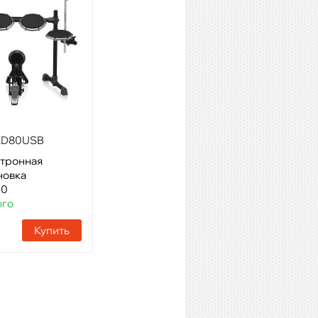
XD80USB
Roland TD-07KV
ктронная
Модель: Электронная
новка
барабанная установка
00
Артикул: 61469
го
Наличие:
17 шт
Купить
Купить