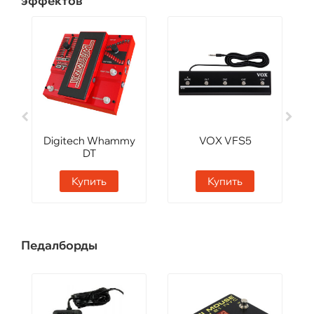
эффектов
Digitech Whammy
VOX VFS5
DT
Купить
Купить
Педалборды