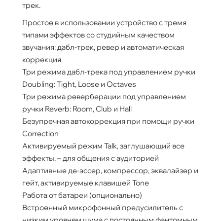
трек.
Простое в использовании устройство с тремя
типами эффектов со студийным качеством
звучания: дабл-трек, ревер и автоматическая
коррекция
Три режима дабл-трека под управлением ручки
Doubling: Tight, Loose и Octaves
Три режима реверберации под управлением
ручки Reverb: Room, Club и Hall
Безупречная автокоррекция при помощи ручки
Correction
Активируемый режим Talk, заглушающий все
эффекты, – для общения с аудиторией
Адаптивные де-эссер, компрессор, эквалайзер и
гейт, активируемые клавишей Tone
Работа от батареи (опционально)
Встроенный микрофонный предусилитель с
низким уровнем шума с постоянным фантомным