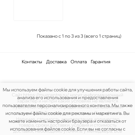
Показано с 1 по 3 из 3 (всего 1 страниц)
Контакты
Доставка
Оплата
Гарантия
Мы используем файлы cookie для улучшения работы сайта,
Сайт https://muzcentre.ru/ носит информационный
анализа его использования и предоставления
характер и ни при каких условиях не является
пользователям персонализированного контента. Мы также
публичной офертой, определяемой положениями
статьи 437(2) Гражданского кодекса Российской.
используем файлы cookie для рекламы и маркетинга. Вы
Наличие, стоимость, комплектация, количество
можете изменить настройки браузера и отказаться от
товара, сроки доставки, условия и стоимость
использования файлов cookie. Если вы не согласны с
доставки, необходимо уточнять у менеджера. Все