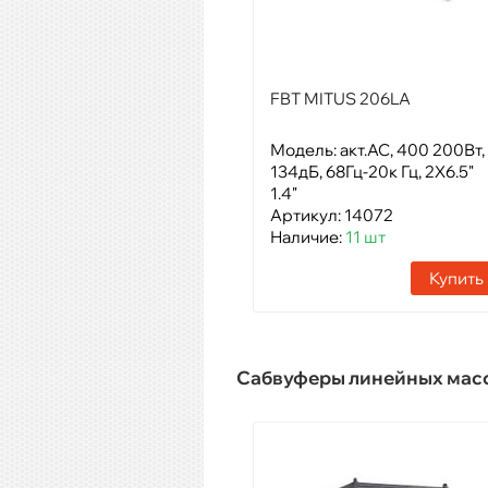
FBT MITUS 206LA
Модель: акт.АС, 400 200Вт,
134дБ, 68Гц-20к Гц, 2X6.5"
1.4"
Артикул: 14072
Наличие:
11 шт
Купить
Сабвуферы линейных мас