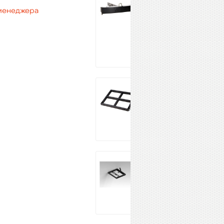
TECHNOLOGIES
 менеджера
DRK-M5
54 000 ₽
Купить
VOLTA LA-Frame
50 049 ₽
Купить
FBT VHA-B 406
76 990 ₽
Купить