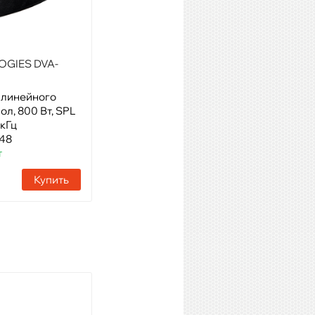
OGIES DVA-
VOLTA FLY TOP 210A
 линейного
Модель: Активный элемент
пол, 800 Вт, SPL
линейного массива, 500 Вт,
9кГц
10”х 2
448
Артикул: 64588
т
Наличие:
45 шт
Купить
Купить