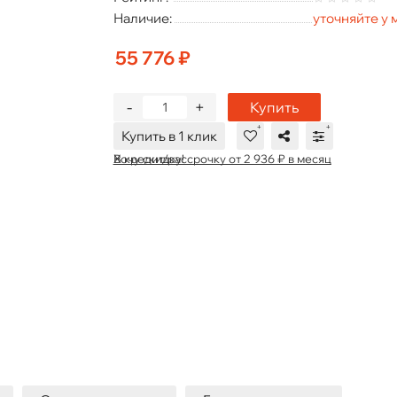
Наличие:
уточняйте у
55 776 ₽
-
+
Купить
Купить в 1 клик
В кредит/рассрочку от 2 936 ₽ в месяц
Хочу скидку!