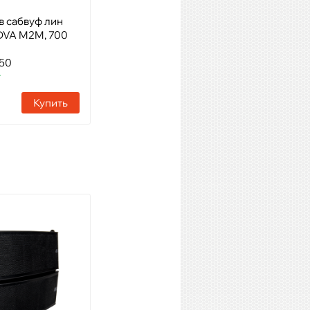
в сабвуф лин
Модель: несущая рама для
DVA M2M, 700
подвеса DVA M2
Артикул: 23440
450
Наличие:
2 шт
т
Купить
Купить