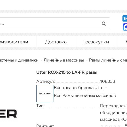
оизводители
Доставка
Госзакупки
истемы и динамики
Линейные массивы
Рамы линейных м
Utter ROX-215 to LA-FR рамы
Артикул:
108333
Все товары бренда Utter
Все Рамы линейных массивов
Тип:
Переходная 
объединени
массивов RO
0
Рейтинг: