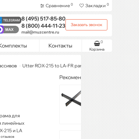
0
0
Сравнение
Закладки
8 (495)
517-85-80
Заказать звонок
8 (800)
444-11-23
mail@muzcentre.ru
0
Комплекты
Контакты
Корзина
ассивов
Utter ROX-215 to LA-FR рамы
Рекомендуемые товары
JBL VRX-AF
87 990 ₽
Купить
рама для
я линейных
X-215 и LA
DB
 отзывов