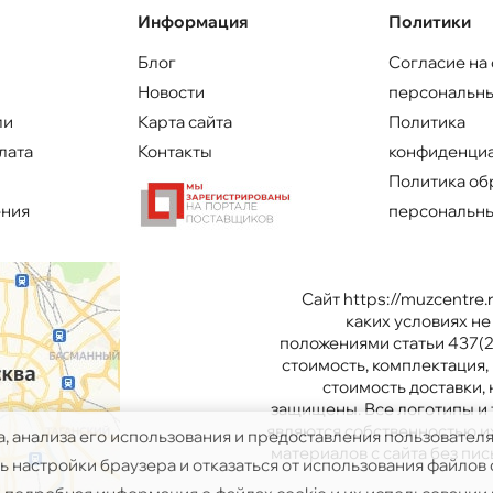
Информация
Политики
Блог
Согласие на
Новости
персональны
ли
Карта сайта
Политика
лата
Контакты
конфиденци
Политика об
ения
персональны
Сайт https://muzcentre
каких условиях н
положениями статьи 437(2
стоимость, комплектация, 
стоимость доставки,
защищены. Все логотипы и 
являются собственностью и
а, анализа его использования и предоставления пользовател
материалов с сайта без п
 настройки браузера и отказаться от использования файлов c