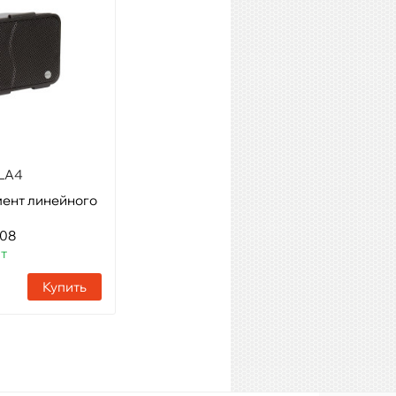
LA4
FBT VHA-B 406
мент линейного
Модель: рама для крепления
Артикул: 50821
908
Наличие:
2 шт
шт
Купить
Купить