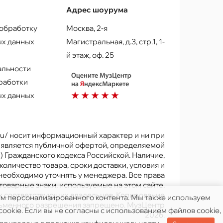
Адрес шоурума
 обработку
Москва, 2-я
х данных
Магистральная, д.3, стр.1, 1-
й этаж, оф. 25
альности
работки
х данных
.ru/ носит информационный характер и ни при
е является публичной офертой, определяемой
) Гражданского кодекса Российской. Наличие,
количество товара, сроки доставки, условия и
 необходимо уточнять у менеджера. Все права
товарные знаки, используемые на этом сайте,
х соответствующих владельцев. Копирование
ям персонализированного контента. Мы также используем
исьменного разрешения запрещено. МузЦентр
ookie. Если вы не согласны с использованием файлов cookie,
2026.