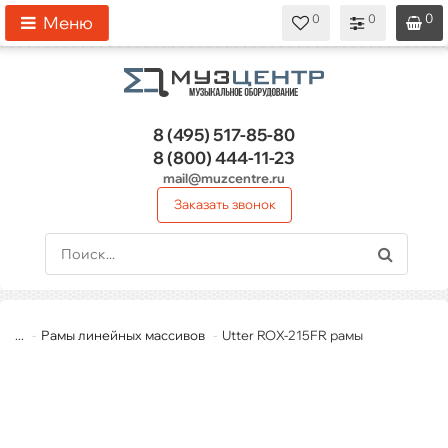
0
0
0
0
0
Меню
8 (495)
517-85-80
8 (800)
444-11-23
mail@muzcentre.ru
Заказать звонок
...
Рамы линейных массивов
Utter ROX-215FR рамы