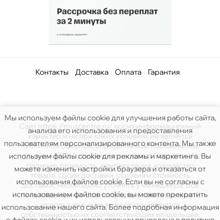
Контакты
Доставка
Оплата
Гарантия
Мы используем файлы cookie для улучшения работы сайта,
Сайт https://muzcentre.ru/ носит информационный
анализа его использования и предоставления
характер и ни при каких условиях не является
пользователям персонализированного контента. Мы также
публичной офертой, определяемой положениями
статьи 437(2) Гражданского кодекса Российской.
используем файлы cookie для рекламы и маркетинга. Вы
Наличие, стоимость, комплектация, количество
можете изменить настройки браузера и отказаться от
товара, сроки доставки, условия и стоимость
использования файлов cookie. Если вы не согласны с
доставки, необходимо уточнять у менеджера. Все
использованием файлов cookie, вы можете прекратить
права защищены. Все логотипы и товарные знаки,
используемые на этом сайте, являются
использование нашего сайта. Более подробная информация
собственностью их соответствующих владельцев.
о файлах cookie и их использовании приведена в
политике