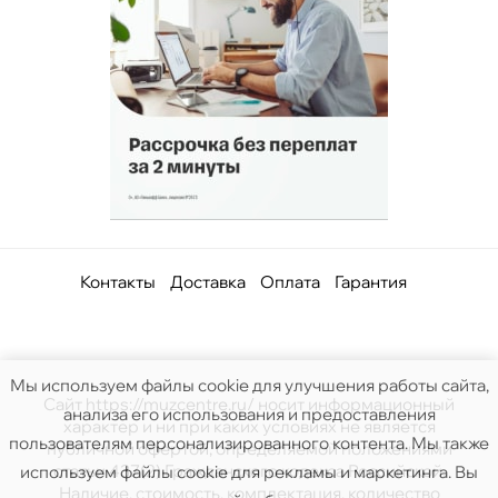
Контакты
Доставка
Оплата
Гарантия
Мы используем файлы cookie для улучшения работы сайта,
Сайт https://muzcentre.ru/ носит информационный
анализа его использования и предоставления
характер и ни при каких условиях не является
пользователям персонализированного контента. Мы также
публичной офертой, определяемой положениями
статьи 437(2) Гражданского кодекса Российской.
используем файлы cookie для рекламы и маркетинга. Вы
Наличие, стоимость, комплектация, количество