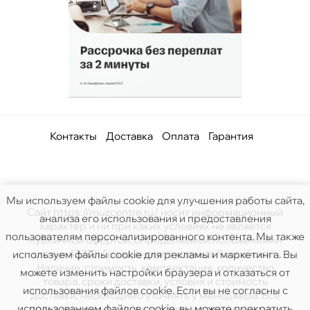
Контакты
Доставка
Оплата
Гарантия
Мы используем файлы cookie для улучшения работы сайта,
Сайт https://muzcentre.ru/ носит информационный
анализа его использования и предоставления
характер и ни при каких условиях не является
пользователям персонализированного контента. Мы также
публичной офертой, определяемой положениями
статьи 437(2) Гражданского кодекса Российской.
используем файлы cookie для рекламы и маркетинга. Вы
Наличие, стоимость, комплектация, количество
можете изменить настройки браузера и отказаться от
товара, сроки доставки, условия и стоимость
использования файлов cookie. Если вы не согласны с
доставки, необходимо уточнять у менеджера. Все
использованием файлов cookie, вы можете прекратить
права защищены. Все логотипы и товарные знаки,