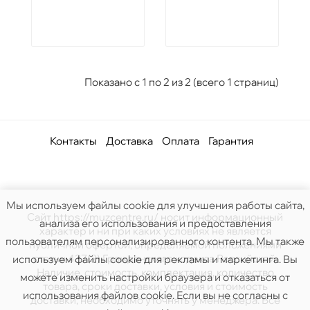
Показано с 1 по 2 из 2 (всего 1 страниц)
Контакты
Доставка
Оплата
Гарантия
Мы используем файлы cookie для улучшения работы сайта,
Сайт https://muzcentre.ru/ носит информационный
анализа его использования и предоставления
характер и ни при каких условиях не является
пользователям персонализированного контента. Мы также
публичной офертой, определяемой положениями
статьи 437(2) Гражданского кодекса Российской.
используем файлы cookie для рекламы и маркетинга. Вы
Наличие, стоимость, комплектация, количество
можете изменить настройки браузера и отказаться от
товара, сроки доставки, условия и стоимость
использования файлов cookie. Если вы не согласны с
доставки, необходимо уточнять у менеджера. Все