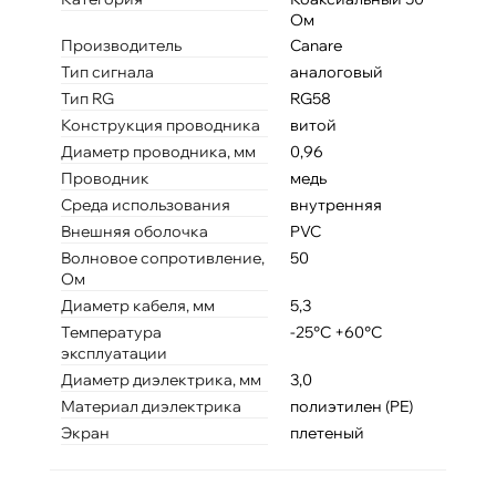
Ом
Производитель
Canare
Тип сигнала
аналоговый
Тип RG
RG58
Конструкция проводника
витой
Диаметр проводника, мм
0,96
Проводник
медь
Среда использования
внутренняя
Внешняя оболочка
PVC
Волновое сопротивление,
50
Ом
Диаметр кабеля, мм
5,3
Температура
-25°C +60°C
эксплуатации
Диаметр диэлектрика, мм
3,0
Материал диэлектрика
полиэтилен (PE)
Экран
плетеный