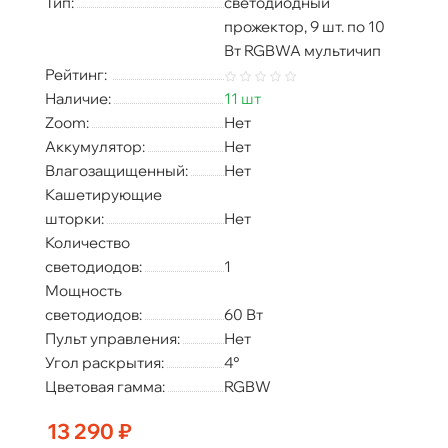
Тип:
светодиодный
прожектор, 9 шт. по 10
Вт RGBWA мультичип
Рейтинг:
Наличие:
11 шт
Zoom:
Нет
Аккумулятор:
Нет
Влагозащищенный:
Нет
Кашетирующие
шторки:
Нет
Количество
светодиодов:
1
Мощность
светодиодов:
60 Вт
Пульт управления:
Нет
Угол раскрытия:
4°
Цветовая гамма:
RGBW
13 290 ₽