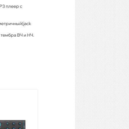
P3 плеер с
метричный(jack
 тембра ВЧ и НЧ.