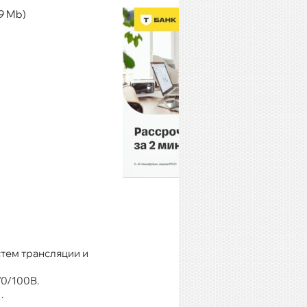
.9 Mb)
тем трансляции и
70/100В.
.