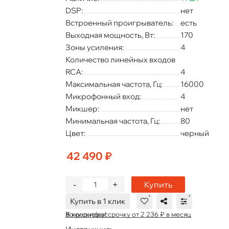
DSP:
нет
Встроенный проигрыватель:
есть
Выходная мощность, Вт:
170
Зоны усиления:
4
Количество линейных входов
RCA:
4
Максимальная частота, Гц:
16000
Микрофонный вход:
4
Микшер:
нет
Минимальная частота, Гц:
80
Цвет:
черный
42 490 ₽
-
+
Купить
Купить в 1 клик
В кредит/рассрочку от 2 236 ₽ в месяц
Хочу скидку!