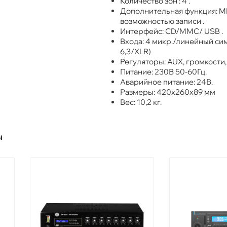
Количество зон : 4 .
Дополнительная функция: M
возможностью записи .
Интерфейс: СD/MMC/ USB .
Входа: 4 микр./линейный си
6,3/XLR)
Регуляторы: AUX, громкости,
Питание: 230В 50-60Гц.
Аварийное питание: 24В.
Размеры: 420х260х89 мм
Вес: 10,2 кг.
ы