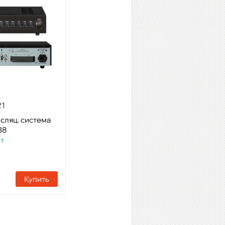
21
ВЕКТОР ТУ-120М
сляц. система
Модель: Компактный
38
комбинированный микшер-
шт
усилитель
Артикул: 56029
Наличие:
157 шт
Купить
Купить