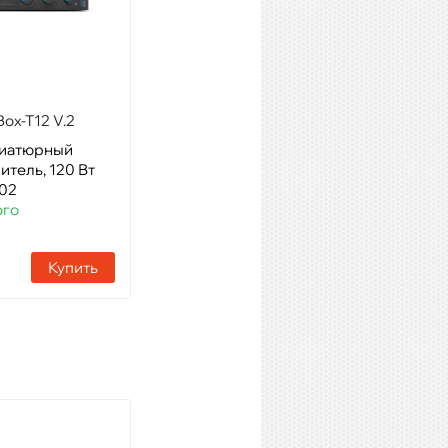
ox-T12 V.2
SHOW TA-4121
ниатюрный
Модель: Трансляц. система
тель, 120 Вт
Артикул: 15640
602
Наличие:
11 шт
го
Купить
Купить