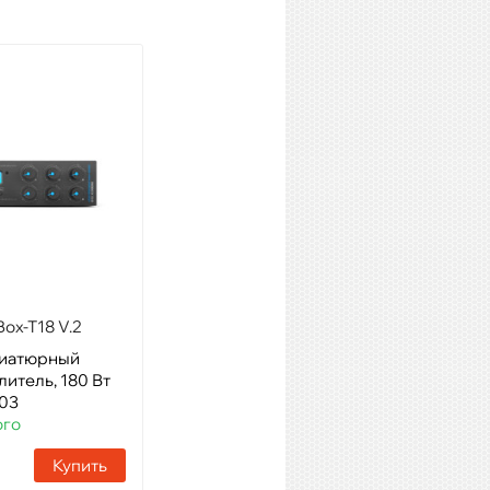
SHOW MA-4075
Модель: Трансляционный
усилитель мощности
Артикул: 15623
Наличие:
11 шт
Купить
ox-T18 V.2
ниатюрный
литель, 180 Вт
603
го
Купить