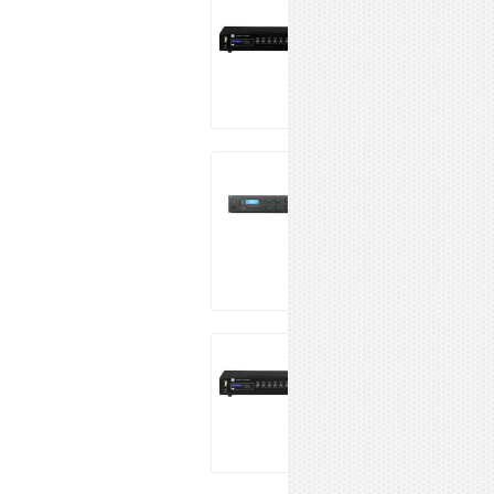
SHOW TA-3241
49 990 ₽
Купить
CVGaudio
ReBox-T12 V.2
27 006 ₽
Купить
SHOW TA-4121
41 990 ₽
Купить