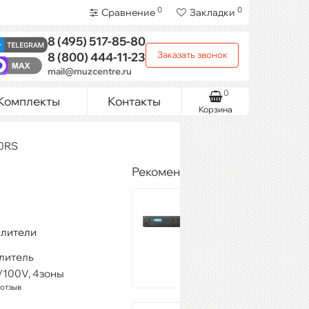
0
0
Сравнение
Закладки
8 (495)
517-85-80
Заказать звонок
8 (800)
444-11-23
mail@muzcentre.ru
0
Комплекты
Контакты
Корзина
0RS
Рекомендуемые товары
CVGaudio
ReBox-T4 V.2
19 198 ₽
илители
Купить
литель
/100V, 4зоны
 отзыв