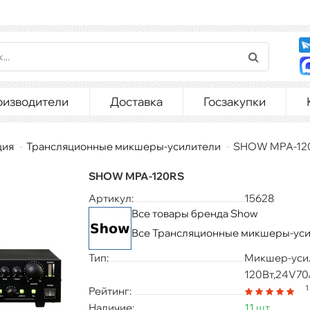
оизводители
Доставка
Госзакупки
ция
Трансляционные микшеры-усилители
SHOW MPA-12
SHOW MPA-120RS
Артикул:
15628
Все товары бренда Show
Все Трансляционные микшеры-ус
Тип:
Микшер-уси
120Вт,24V70
1
Рейтинг:
Наличие:
11 шт