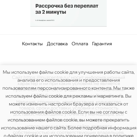
Контакты
Доставка
Оплата
Гарантия
Мы используем файлы cookie для улучшения работы сайта,
Сайт https://muzcentre.ru/ носит информационный
анализа его использования и предоставления
характер и ни при каких условиях не является
пользователям персонализированного контента. Мы также
публичной офертой, определяемой положениями
статьи 437(2) Гражданского кодекса Российской.
используем файлы cookie для рекламы и маркетинга. Вы
Наличие, стоимость, комплектация, количество
можете изменить настройки браузера и отказаться от
товара, сроки доставки, условия и стоимость
использования файлов cookie. Если вы не согласны с
доставки, необходимо уточнять у менеджера. Все
использованием файлов cookie, вы можете прекратить
права защищены. Все логотипы и товарные знаки,
используемые на этом сайте, являются
использование нашего сайта. Более подробная информация
собственностью их соответствующих владельцев.
о файлах cookie и их использовании приведена в
политике