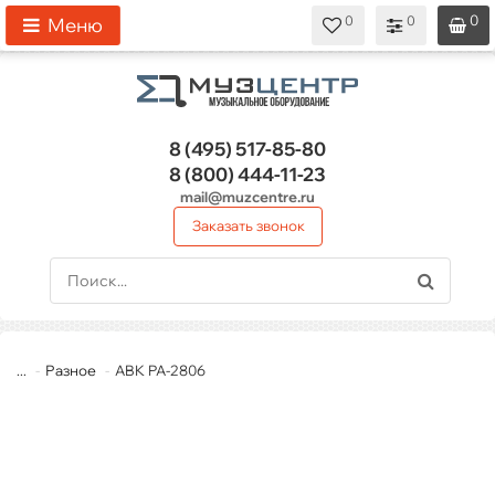
0
0
0
0
0
Меню
8 (495)
517-85-80
8 (800)
444-11-23
mail@muzcentre.ru
Заказать звонок
...
Разное
ABK PA-2806