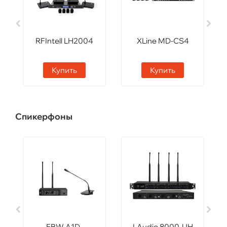
RFIntell LH2004
XLine MD-CS4
Купить
Купить
Спикерфоны
FBW A1D-
LAudio 8000-UH