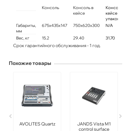
Консоль
Консоль в
Консоль в
кейсе
кейсе
упакованна
Габариты,
675x435x147
750x620x300
N/A
мм
Вес, кг
15.2
29.40
31.70
Срок гарантийного обслуживания - 1 год.
Похожие товары
AVOLITES Quartz
JANDS Vista М1
control surface