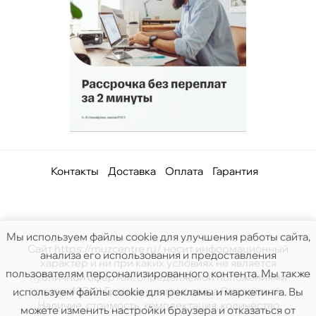
Контакты
Доставка
Оплата
Гарантия
Мы используем файлы cookie для улучшения работы сайта,
Сайт https://muzcentre.ru/ носит информационный
анализа его использования и предоставления
характер и ни при каких условиях не является
пользователям персонализированного контента. Мы также
публичной офертой, определяемой положениями
статьи 437(2) Гражданского кодекса Российской.
используем файлы cookie для рекламы и маркетинга. Вы
Наличие, стоимость, комплектация, количество
можете изменить настройки браузера и отказаться от