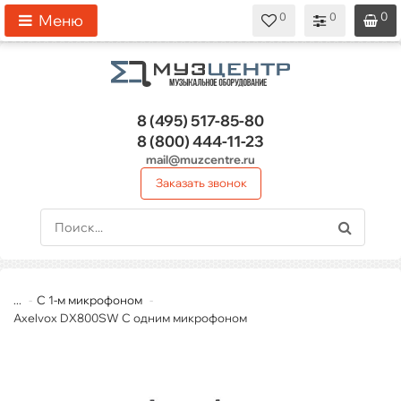
0
0
0
0
0
Меню
8 (495)
517-85-80
8 (800)
444-11-23
mail@muzcentre.ru
Заказать звонок
...
С 1-м микрофоном
Axelvox DX800SW С одним микрофоном