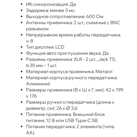
ИК-синхронизация: Да
Задержка: менее 3 мс.
Выходное сопротивление: 600 Ом
Антенны приемника: 2 шт., съемные с BNC
разъемом
Непрерывное время работы передатчика,
ч: 8
Тип дисплея: LCD
Функция авто приглушения звука: Да
Разъемы приемника: XLR - 2 шт., Jack TS,
6.35 мм – 1 шт.
Материал корпуса приемника: Металл
Материал корпуса ручного передатчика:
Алюминий
Размеры приемника (В х Ш х Г, мм): 42 х 199
х 176
Размеры ручного передатчика (длина х
диаметр, см): 26 х Ø 3,6
Питание приемника: Внешний блок
питания, 12 В или USB Type-C 5В.
Питание передатчика: 2 элемента (типа
АА).