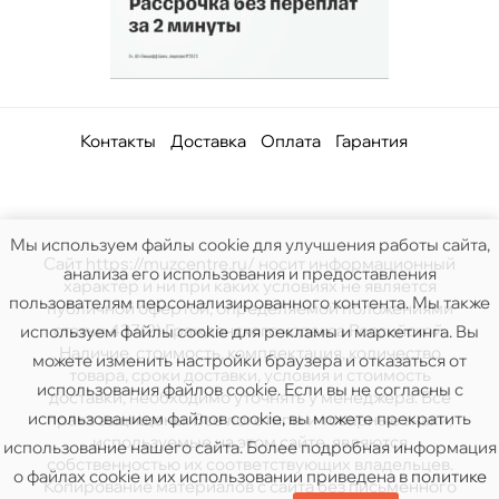
Контакты
Доставка
Оплата
Гарантия
Мы используем файлы cookie для улучшения работы сайта,
Сайт https://muzcentre.ru/ носит информационный
анализа его использования и предоставления
характер и ни при каких условиях не является
пользователям персонализированного контента. Мы также
публичной офертой, определяемой положениями
статьи 437(2) Гражданского кодекса Российской.
используем файлы cookie для рекламы и маркетинга. Вы
Наличие, стоимость, комплектация, количество
можете изменить настройки браузера и отказаться от
товара, сроки доставки, условия и стоимость
использования файлов cookie. Если вы не согласны с
доставки, необходимо уточнять у менеджера. Все
использованием файлов cookie, вы можете прекратить
права защищены. Все логотипы и товарные знаки,
используемые на этом сайте, являются
использование нашего сайта. Более подробная информация
собственностью их соответствующих владельцев.
о файлах cookie и их использовании приведена в
политике
Копирование материалов с сайта без письменного