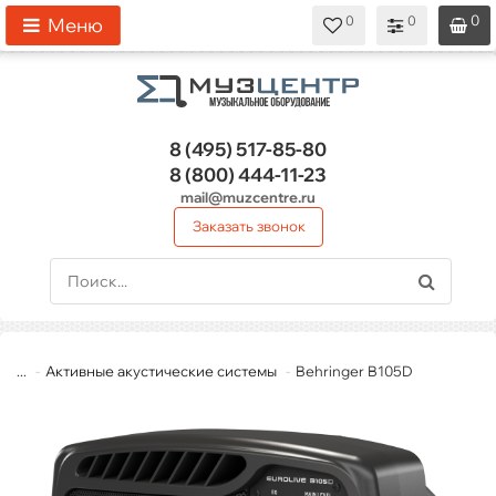
0
0
0
0
0
Меню
8 (495)
517-85-80
8 (800)
444-11-23
mail@muzcentre.ru
Заказать звонок
...
Активные акустические системы
Behringer B105D