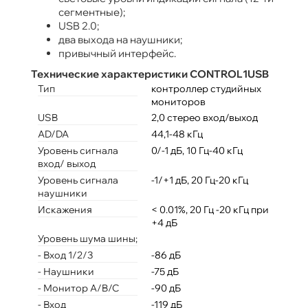
сегментные);
USB 2.0;
два выхода на наушники;
привычный интерфейс.
Технические характеристики CONTROL1USB
Тип
контроллер студийных
мониторов
USB
2,0 стерео вход/выход
AD/DA
44,1-48 кГц
Уровень сигнала
0/-1 дБ, 10 Гц-40 кГц
вход/ выход
Уровень сигнала
-1/+1 дБ, 20 Гц-20 кГц
наушники
Искажения
< 0.01%, 20 Гц -20 кГц при
+4 дБ
Уровень шума шины;
- Вход 1/2/3
-86 дБ
- Наушники
-75 дБ
- Монитор A/B/C
-90 дБ
- Вход
-119 дБ