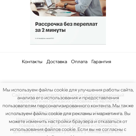
Контакты
Доставка
Оплата
Гарантия
Мы используем файлы cookie для улучшения работы сайта,
Сайт https://muzcentre.ru/ носит информационный
анализа его использования и предоставления
характер и ни при каких условиях не является
пользователям персонализированного контента. Мы также
публичной офертой, определяемой положениями
статьи 437(2) Гражданского кодекса Российской.
используем файлы cookie для рекламы и маркетинга. Вы
Наличие, стоимость, комплектация, количество
можете изменить настройки браузера и отказаться от
товара, сроки доставки, условия и стоимость
использования файлов cookie. Если вы не согласны с
доставки, необходимо уточнять у менеджера. Все